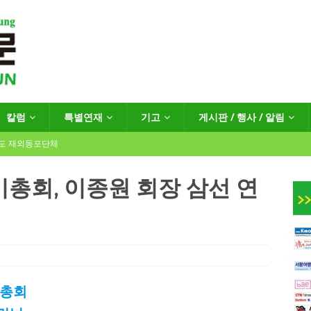
칼럼
특별연재
기고
게시판 / 행사 / 알림
년도 재외동포단체
총회, 이종원 회장 삼선 연
인회장선거 공고
게시판 / 행사 / 알림
독일 연방·주정부 조치현황
 재독일한인체육회로 거듭나겠습니다”
한인소식
 총회
…“한-EU 협력 ‘가교’ 넘어 혁신 거점으로”
한인소식