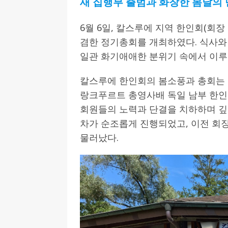
새 집행부 출범과 화창한 봄날의
[ 2026-07-27 ]
튀빙겐대, ‘독일어권 한국
6월 6일, 칼스루에 지역 한인회(회
[ 2026-07-20 ]
7.23 접수마감] 제10
겸한 정기총회를 개최하였다. 식사와
[ 2026-07-20 ]
“정체성은 연결의 자산”…
일관 화기애애한 분위기 속에서 이루
인소식
칼스루에 한인회의 봄소풍과 총회는 
[ 2026-07-20 ]
김담예 아동을 소개 합
랑크푸르트 총영사배 독일 남부 한
[ 2022-03-20 ]
사진의 주인을 찾습니다
회원들의 노력과 단결을 치하하며 깊
차가 순조롭게 진행되었고, 이전 회
물러났다.