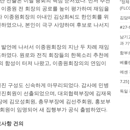
단 선출은 이날 총회의 핵심 순서였다. 먼저 추천
“정체
 이종원 전 회장의 공로를 높이 평가하며 재임을
(FL
이자 이종원회장의 아내인 김상희씨도 한인회를 위
김담예
천하였으나, 본인이 극구 사양하며 후보로 나서지
#27
남기고
과 
 발언에 나서서 이종원회장의 지난 두 차례 재임
함부르
조하였다. 원로와 전직 회장들의 한목소리 추천에
 함성이 터져 나왔고, 이종원회장의의 연임이
베를린
에센 
7.2
원진 구성도 신속하게 마무리되었다. 감사에 민병
독일 
박정진회원이 선출되었으며, 대외협력부장에 김재옥
부장에 김모성회원, 총무부장에 김선주회원, 홍보부
회원이 임명되어 새 집행부가 공식 출범하였다.
로사항 건의