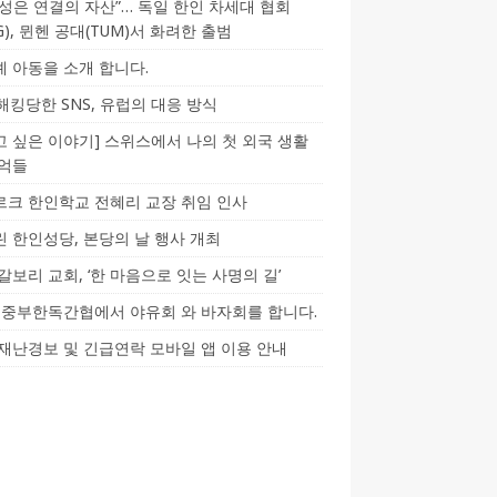
성은 연결의 자산”… 독일 한인 차세대 협회
CG), 뮌헨 공대(TUM)서 화려한 출범
 아동을 소개 합니다.
-해킹당한 SNS, 유럽의 대응 방식
 싶은 이야기] 스위스에서 나의 첫 외국 생활
기억들
크 한인학교 전혜리 교장 취임 인사
 한인성당, 본당의 날 행사 개최
갈보리 교회, ‘한 마음으로 잇는 사명의 길’
5] 중부한독간협에서 야유회 와 바자회를 합니다.
재난경보 및 긴급연락 모바일 앱 이용 안내