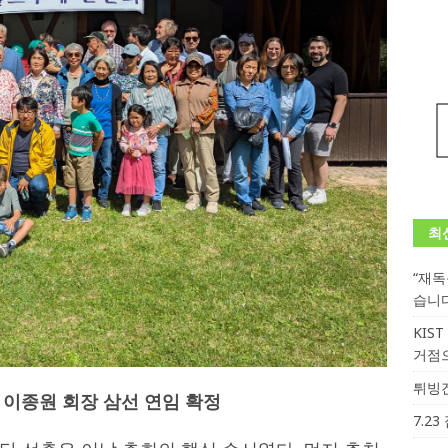
최
“재
습니
KIS
거점
튀빙겐
이종원 회장 삼선 연임 확정
7.2