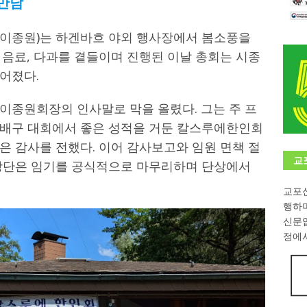
 만남
학대회(VfK)’ 성료
한인소식
장 이종원)는 하겐바흐 야외 행사장에서 봄소풍을
8회 한국어능력시험 (TOPIK)
게시판 / 행사 / 알림
 음료, 다과를 곁들이며 진행된 이날 총회는 시종
 독일 한인 차세대 협회(FLCG), 뮌헨 공대(TUM)서 화려한 출범
한
어졌다.
이종원회장의 인사말로 막을 올렸다. 그는 주 프
니다.
사랑의 손길
인배구 대회에서 좋은 성적을 거둔 칼스루에한인회
.
게시판 / 행사 / 알림
은 감사를 전했다. 이어 감사보고와 임원 면책 절
교
장단은 임기를 공식적으로 마무리하며 단상에서
교포신
행하
신문
정에서