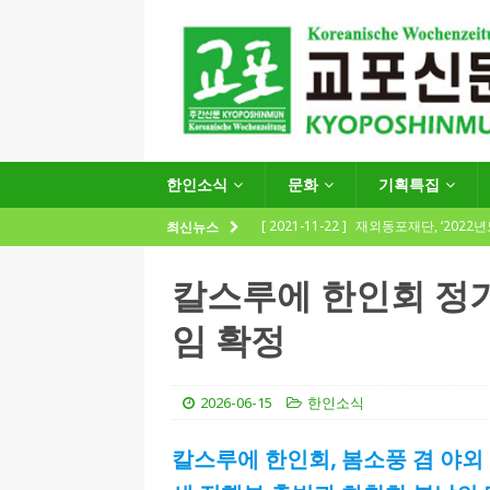
한인소식
문화
기획특집
[ 2021-11-22 ]
재외동포재단, ‘2022
최신뉴스
지원사업 수요조사’ 실시
한인소식
칼스루에 한인회 정기
[ 2021-09-24 ]
함부르크한인회
임 확정
제57회 정기총회 공고 및 제30대 한
[ 2020-12-14 ]
코로나 확산세에 따른 
2026-06-15
한인소식
(12.14일 기준)
게시판 / 행사 / 알림
[ 2026-07-27 ]
“재독동포와 함께하는
칼스루에 한인회, 봄소풍 겸 야외
[ 2026-07-27 ]
KIST 유럽연구소 30돌