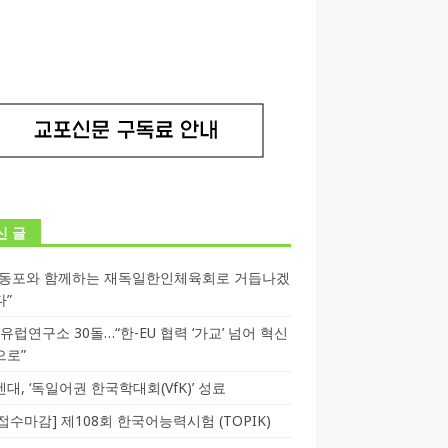
신 글
독동포와 함께하는 재독일한인체육회로 거듭나겠
다”
T 유럽연구소 30돌…“한-EU 협력 ‘가교’ 넘어 혁신
으로”
대, ‘독일어권 한국학대회(VfK)’ 성료
3 접수마감] 제108회 한국어능력시험 (TOPIK)