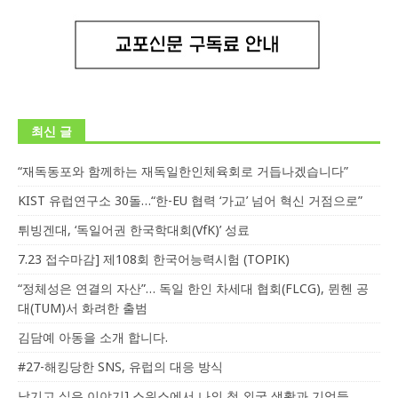
최신 글
“재독동포와 함께하는 재독일한인체육회로 거듭나겠습니다”
KIST 유럽연구소 30돌…“한-EU 협력 ‘가교’ 넘어 혁신 거점으로”
튀빙겐대, ‘독일어권 한국학대회(VfK)’ 성료
7.23 접수마감] 제108회 한국어능력시험 (TOPIK)
“정체성은 연결의 자산”… 독일 한인 차세대 협회(FLCG), 뮌헨 공
대(TUM)서 화려한 출범
김담예 아동을 소개 합니다.
#27-해킹당한 SNS, 유럽의 대응 방식
남기고 싶은 이야기] 스위스에서 나의 첫 외국 생활과 기억들