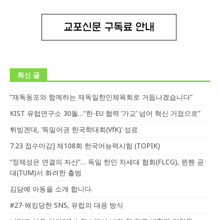
최신 글
“재독동포와 함께하는 재독일한인체육회로 거듭나겠습니다”
KIST 유럽연구소 30돌…“한-EU 협력 ‘가교’ 넘어 혁신 거점으로”
튀빙겐대, ‘독일어권 한국학대회(VfK)’ 성료
7.23 접수마감] 제108회 한국어능력시험 (TOPIK)
“정체성은 연결의 자산”… 독일 한인 차세대 협회(FLCG), 뮌헨 공
대(TUM)서 화려한 출범
김담예 아동을 소개 합니다.
#27-해킹당한 SNS, 유럽의 대응 방식