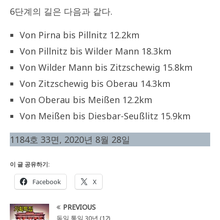
6단계의 길은 다음과 같다.
Von Pirna bis Pillnitz 12.2km
Von Pillnitz bis Wilder Mann 18.3km
Von Wilder Mann bis Zitzschewig 15.8km
Von Zitzschewig bis Oberau 14.3km
Von Oberau bis Meißen 12.2km
Von Meißen bis Diesbar-Seußlitz 15.9km
1184호 33면, 2020년 8월 28일
이 글 공유하기:
Facebook
X
PREVIOUS
독일 통일 30년 (12)