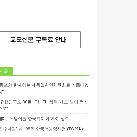
신 글
독동포와 함께하는 재독일한인체육회로 거듭나겠
다”
T 유럽연구소 30돌…“한-EU 협력 ‘가교’ 넘어 혁신
으로”
대, ‘독일어권 한국학대회(VfK)’ 성료
3 접수마감] 제108회 한국어능력시험 (TOPIK)