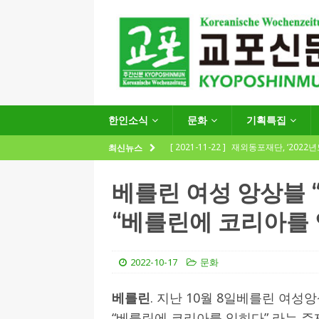
한인소식
문화
기획특집
[ 2021-11-22 ]
재외동포재단, ‘2022
최신뉴스
지원사업 수요조사’ 실시
한인소식
베를린 여성 앙상블 
[ 2021-09-24 ]
함부르크한인회
“베를린에 코리아를 
제57회 정기총회 공고 및 제30대 한
[ 2020-12-14 ]
코로나 확산세에 따른 
2022-10-17
문화
(12.14일 기준)
게시판 / 행사 / 알림
[ 2026-07-27 ]
“재독동포와 함께하는
베를린
. 지난 10월 8일베를린 여성앙상블 
“베를린에 코리아를 입히다” 라는 주
[ 2026-07-27 ]
KIST 유럽연구소 30돌