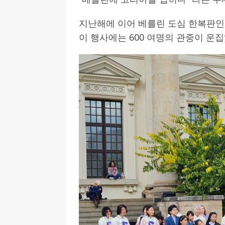
[ 2026-07-27 ]
튀빙겐대, ‘독일어권 한국
지난해에 이어 베를린 도심 한복판인 젠
[ 2026-07-20 ]
7.23 접수마감] 제10
이 행사에는 600 여명의 관중이 운
[ 2026-07-20 ]
“정체성은 연결의 자산”…
인소식
[ 2026-07-20 ]
김담예 아동을 소개 합
[ 2022-03-20 ]
사진의 주인을 찾습니다