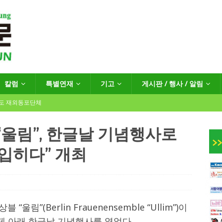
칼럼
특별연재
기고
게시판 / 행사 / 알림
년도 재외동포단체
“울림”, 한글날 기념행사로
입히다” 개최
인회장선거 공고
게시판 / 행사 / 알림
독일 연방·주정부 조치현황
 재독일한인체육회로 거듭나겠습니다”
한인소식
“울림”(Berlin Frauenensemble “Ullim”)이
제 아래 한글날 기념행사를 열었다.
…“한-EU 협력 ‘가교’ 넘어 혁신 거점으로”
한인소식