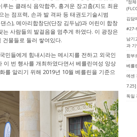
“정체
이루는 클래식 음악합주, 흥겨운 장고춤(지도 최윤
(FL
날으는 점프력, 손과 발 격파 등 태권도기술시범
김담예
p(크빈돔댄스), 메아리합창단(단장 김두남)과 어린이 합창
#27
 찾는 사람들의 발걸음을 멈추게 하였다. 이 광장은
남기고
 건물들로 둘러 쌓여있다.
과 
자국민들에게 힘내시라는 메시지를 전하고 외국인
함부르
 이 번 행사를 개최하였다면서 베를린여성 앙상
베를린
를 알리기 위해 2019년 10월 베를린을 기준으
에센 
7.2
독일 