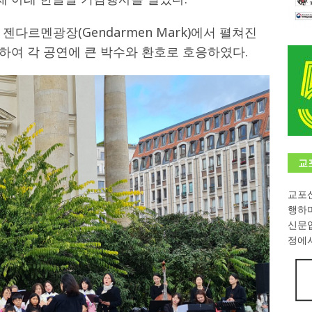
학대회(VfK)’ 성료
한인소식
다르멘광장(Gendarmen Mark)에서 펼쳐진
8회 한국어능력시험 (TOPIK)
게시판 / 행사 / 알림
집하여 각 공연에 큰 박수와 환호로 호응하였다.
 독일 한인 차세대 협회(FLCG), 뮌헨 공대(TUM)서 화려한 출범
한
니다.
사랑의 손길
.
게시판 / 행사 / 알림
교
교포신
행하
신문
정에서