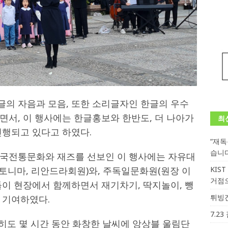
의 자음과 모음, 또한 소리글자인 한글의 우수
면서, 이 행사에는 한글홍보와 한반도, 더 나아가
최
진행되고 있다고 하였다.
“재
습니
한국전통문화와 재즈를 선보인 이 행사에는 자유대
안토니마, 리안드라회원)와, 주독일문화원(원장 이
KIS
거점
들이 현장에서 함께하면서 재기차기, 딱지놀이, 뺑
튀빙겐
 기여하였다.
7.2
행히도 몇 시간 동안 화창한 날씨에 앙상블 울림단