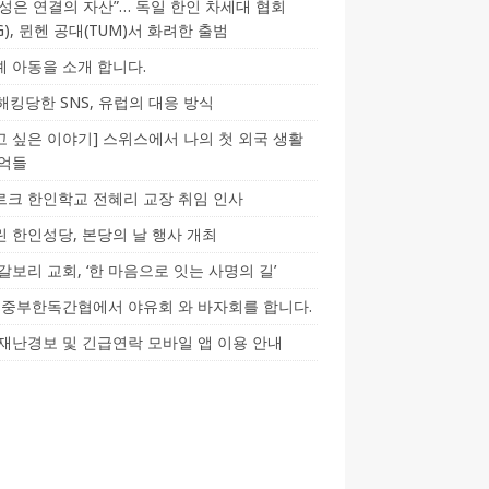
성은 연결의 자산”… 독일 한인 차세대 협회
CG), 뮌헨 공대(TUM)서 화려한 출범
 아동을 소개 합니다.
-해킹당한 SNS, 유럽의 대응 방식
 싶은 이야기] 스위스에서 나의 첫 외국 생활
기억들
크 한인학교 전혜리 교장 취임 인사
 한인성당, 본당의 날 행사 개최
갈보리 교회, ‘한 마음으로 잇는 사명의 길’
5] 중부한독간협에서 야유회 와 바자회를 합니다.
재난경보 및 긴급연락 모바일 앱 이용 안내