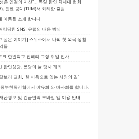
성은 연결의 자산”… 독일 한인 차세대 협회
CG), 뮌헨 공대(TUM)서 화려한 출범
 아동을 소개 합니다.
-해킹당한 SNS, 유럽의 대응 방식
 싶은 이야기] 스위스에서 나의 첫 외국 생활
기억들
크 한인학교 전혜리 교장 취임 인사
 한인성당, 본당의 날 행사 개최
갈보리 교회, ‘한 마음으로 잇는 사명의 길’
5] 중부한독간협에서 야유회 와 바자회를 합니다.
재난경보 및 긴급연락 모바일 앱 이용 안내