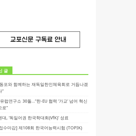
신 글
독동포와 함께하는 재독일한인체육회로 거듭나겠
다”
T 유럽연구소 30돌…“한-EU 협력 ‘가교’ 넘어 혁신
으로”
대, ‘독일어권 한국학대회(VfK)’ 성료
3 접수마감] 제108회 한국어능력시험 (TOPIK)