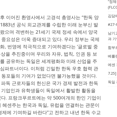
“정체
(FL
김담예
후 이어진 환영사에서 고경석 총영사는 “한독 양
1883년 공식 외교관계를 수립한 이래 눈부신 발
#27
왔으며 격변하는 21세기 국제 정세 속에서 양국
남기고
 중요성은 더욱 증대되고 있다. 우리 정부는 국제
과 
화, 번영에 적극적으로 기여하겠다는 ‘글로벌 중
함부르
구상을 추진중이며 우리와 자유, 법칙, 인권 등 보
베를린
를 공유하는 독일은 세계평화와 미래 산업을 주
에센 
심파트너이다. 이처럼 긴밀한 한독 우호 협력 관
7.2
 동포들의 기여가 없었다면 불가능했을 것이다.
독일 
대 파독 근로자들의 헌신은 국가 경제 발전과 한독
 기업인과 유학생들이 독일에서 활발한 활동을
다. 프랑크푸르트에는 약 500여개의 한인 기업이
며 헤센주는 한국과 독일, 유럽을 연결하는 관문이
경제에 기여하길 바란다”고 전하고 내년 한독 수교