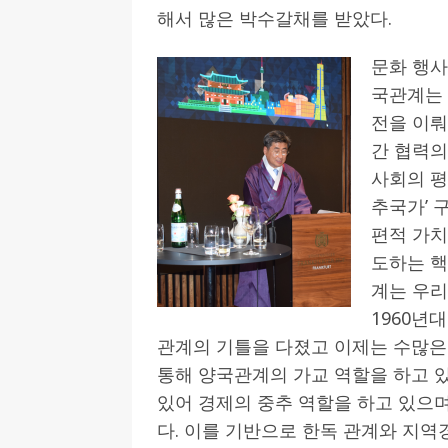
해서 많은 박수갈채를 받았다.
문화 행사
국관계는 
전을 이뤄
간 협력의
사회의 평
추국가’ 
편적 가치
도하는 핵
계는 우리
1960년
관계의 기틀을 다졌고 이제는 수많은
통해 양국관계의 가교 역할을 하고 있
있어 경제의 중추 역할을 하고 있으
다. 이를 기반으로 한독 관계와 지역