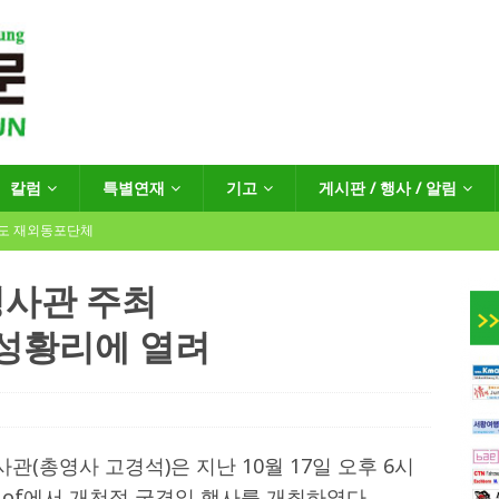
칼럼
특별연재
기고
게시판 / 행사 / 알림
년도 재외동포단체
사관 주최
 성황리에 열려
인회장선거 공고
게시판 / 행사 / 알림
독일 연방·주정부 조치현황
 재독일한인체육회로 거듭나겠습니다”
한인소식
(총영사 고경석)은 지난 10월 17일 오후 6시
rter Hof에서 개천절 국경일 행사를 개최하였다.
…“한-EU 협력 ‘가교’ 넘어 혁신 거점으로”
한인소식