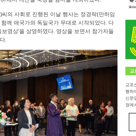
학대회(VfK)’ 성료
한인소식
)씨의 사회로 진행된 이날 행사는 정경락(만하임
8회 한국어능력시험 (TOPIK)
게시판 / 행사 / 알림
 함께 애국가와 독일국가 무대로 시작되었다. 다
 홍보영상’을 상영하였다. 영상을 보면서 참가자들
 독일 한인 차세대 협회(FLCG), 뮌헨 공대(TUM)서 화려한 출범
한
다.
니다.
사랑의 손길
.
게시판 / 행사 / 알림
교
교포신
행하
신문
정에서