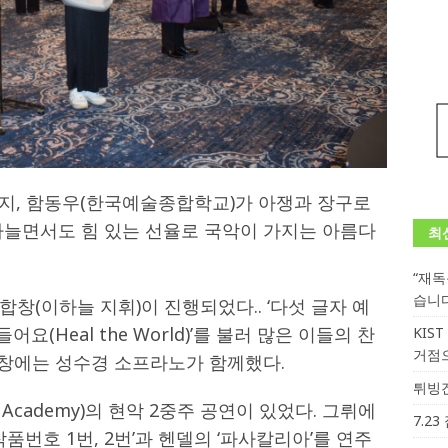
지, 함동우(한국예술종합학교)가 아쟁과 장구로
가늘면서도 힘 있는 선율로 국악이 가지는 아름다
최
“재
습니
창(이하늘 지휘)이 진행되었다.. ‘다섯 글자 예
들어요(Heal the World)’를 불러 많은 이들의 찬
KIS
거점
 합창에는 성수경 소프라노가 함께했다.
튀빙겐
 Academy)의 현악 2중주 공연이 있었다. 그뤼에
7.2
품번호 1번, 2번’과 헨델의 ‘파사칼리아’를 연주