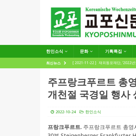
한인소식
문화
기획특집
[ 2021-11-22 ]
재외동포재단, ‘2022
최신뉴스
지원사업 수요조사’ 실시
한인소식
주프랑크푸르트 총영
[ 2021-09-24 ]
함부르크한인회
개천절 국경일 행사
제57회 정기총회 공고 및 제30대 한
[ 2020-12-14 ]
코로나 확산세에 따른 
2022-10-24
한인소식
(12.14일 기준)
게시판 / 행사 / 알림
[ 2026-07-27 ]
“재독동포와 함께하는
프랑크푸르트.
주프랑크푸르트 총영사관
30분 Steigenberger Frankfu
[ 2026-07-27 ]
KIST 유럽연구소 30돌