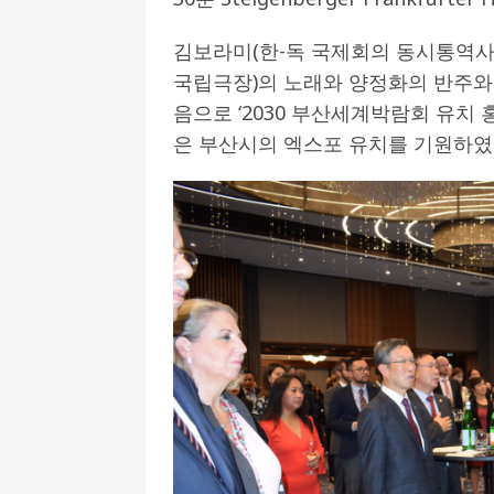
[ 2026-07-27 ]
튀빙겐대, ‘독일어권 한국
김보라미(한-독 국제회의 동시통역사
[ 2026-07-20 ]
7.23 접수마감] 제10
국립극장)의 노래와 양정화의 반주와
음으로 ‘2030 부산세계박람회 유치
[ 2026-07-20 ]
“정체성은 연결의 자산”…
은 부산시의 엑스포 유치를 기원하였
인소식
[ 2026-07-20 ]
김담예 아동을 소개 합
[ 2022-03-20 ]
사진의 주인을 찾습니다