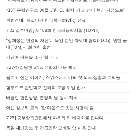
KIST 유럽연구소 30돌…“한-EU 협력 ‘가교’ 넘어 혁신 거점으로”
튀빙겐대, ‘독일어권 한국학대회(VfK)’ 성료
7.23 접수마감] 제108회 한국어능력시험 (TOPIK)
“정체성은 연결의 자산”… 독일 한인 차세대 협회(FLCG), 뮌헨 공
대(TUM)서 화려한 출범
김담예 아동을 소개 합니다.
#27-해킹당한 SNS, 유럽의 대응 방식
남기고 싶은 이야기] 스위스에서 나의 첫 외국 생활과 기억들
함부르크 한인학교 전혜리 교장 취임 인사
베를린 한인성당, 본당의 날 행사 개최
에센 갈보리 교회, ‘한 마음으로 잇는 사명의 길’
7.25] 중부한독간협에서 야유회 와 바자회를 합니다.
독일 재난경보 및 긴급연락 모바일 앱 이용 안내