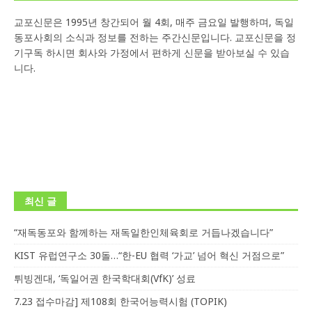
교포신문은 1995년 창간되어 월 4회, 매주 금요일 발행하며, 독일
동포사회의 소식과 정보를 전하는 주간신문입니다. 교포신문을 정
기구독 하시면 회사와 가정에서 편하게 신문을 받아보실 수 있습
니다.
최신 글
“재독동포와 함께하는 재독일한인체육회로 거듭나겠습니다”
KIST 유럽연구소 30돌…“한-EU 협력 ‘가교’ 넘어 혁신 거점으로”
튀빙겐대, ‘독일어권 한국학대회(VfK)’ 성료
7.23 접수마감] 제108회 한국어능력시험 (TOPIK)