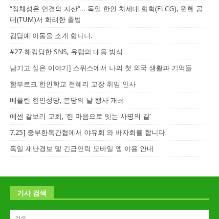
“정체성은 연결의 자산”… 독일 한인 차세대 협회(FLCG), 뮌헨 공
대(TUM)서 화려한 출범
김담예 아동을 소개 합니다.
#27-해킹당한 SNS, 유럽의 대응 방식
남기고 싶은 이야기] 스위스에서 나의 첫 외국 생활과 기억들
함부르크 한인학교 전혜리 교장 취임 인사
베를린 한인성당, 본당의 날 행사 개최
에센 갈보리 교회, ‘한 마음으로 잇는 사명의 길’
7.25] 중부한독간협에서 야유회 와 바자회를 합니다.
독일 재난경보 및 긴급연락 모바일 앱 이용 안내
기사 검색