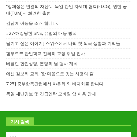
“정체성은 연결의 자산”… 독일 한인 차세대 협회(FLCG), 뮌헨 공
대(TUM)서 화려한 출범
김담예 아동을 소개 합니다.
#27-해킹당한 SNS, 유럽의 대응 방식
남기고 싶은 이야기] 스위스에서 나의 첫 외국 생활과 기억들
함부르크 한인학교 전혜리 교장 취임 인사
베를린 한인성당, 본당의 날 행사 개최
에센 갈보리 교회, ‘한 마음으로 잇는 사명의 길’
7.25] 중부한독간협에서 야유회 와 바자회를 합니다.
독일 재난경보 및 긴급연락 모바일 앱 이용 안내
기사 검색