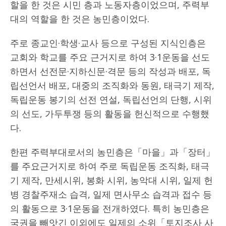
할을 한 것은 시민 층과 노동자층이었으며, 주력부
대의 역할을 한 것은 농민층이었다.
주로 종교인·학생·교사 등으로 구성된 지식인층은
교회와 학교를 주요 근거지로 하여 3·1운동을 선도
하면서 선전문·지하신문·격문 등의 작성과 배포, 독
립선언서 배포, 대중의 조직화와 동원, 태극기 제작,
독립운동 봉기의 선전 연설, 독립선언의 단행, 시위
의 선도, 가두투쟁 등의 활동을 헌신적으로 수행했
다.
한편 주력부대로서의 농민층은「마을」과「장터」
를 주요근거지로 하여 주로 독립운동 조직화, 태극
기 제작, 만세시위, 봉화 시위, 농악대 시위, 일제 헌
병 경찰주재소 습격, 일제 면사무소 습격과 접수 등
의 활동으로 3·1운동을 전개하였다. 특히 농민층은
국권을 빼앗긴 이외에도 일제의 소위「토지조사 사