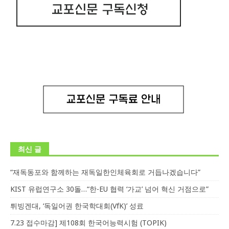
최신 글
“재독동포와 함께하는 재독일한인체육회로 거듭나겠습니다”
KIST 유럽연구소 30돌…“한-EU 협력 ‘가교’ 넘어 혁신 거점으로”
튀빙겐대, ‘독일어권 한국학대회(VfK)’ 성료
7.23 접수마감] 제108회 한국어능력시험 (TOPIK)