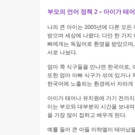
[ 2026-07-27 ]
튀빙겐대, ‘독일어권 한국
부모의 언어 정책 2 – 아이가 태
[ 2026-07-20 ]
7.23 접수마감] 제108
나의 큰 아이는 2005년에 다른 모
[ 2026-07-20 ]
“정체성은 연결의 자산”…
받으며 세상에 나왔다. 다만 한 가지
인소식
빠에게는 독일어로 환영을 받았으며,
[ 2026-07-20 ]
김담예 아동을 소개 합
서로 나눴다.
[ 2022-03-20 ]
사진의 주인을 찾습니다
엄마 쪽 식구들을 만나면 한국어로,
또한 엄마 아빠 식구가 섞여 있거나 
한국어에 노출되는 환경에서 자라게 
아이가 태어나 유치원에 가기 전까지 
이는 부모와 대부분의 시간을 보내며,
을 가장 많이 접하고 배우게 된다.
예를 들어 큰 아들 미햐엘이 태어났