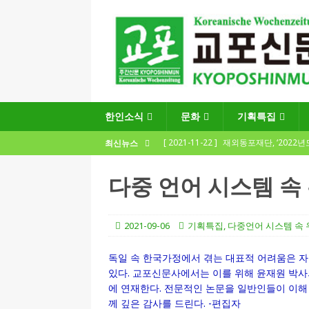
한인소식
문화
기획특집
[ 2021-11-22 ]
재외동포재단, ‘2022
최신뉴스
지원사업 수요조사’ 실시
한인소식
다중 언어 시스템 속
[ 2021-09-24 ]
함부르크한인회
제57회 정기총회 공고 및 제30대 한인
2021-09-06
기획특집
,
다중언어 시스템 속
[ 2020-12-14 ]
코로나 확산세에 따른 
독일 속 한국가정에서 겪는 대표적 어려움은 자
(12.14일 기준)
게시판 / 행사 / 알림
있다. 교포신문사에서는 이를 위해 윤재원 박사의
[ 2026-07-27 ]
“재독동포와 함께하는
에 연재한다. 전문적인 논문을 일반인들이 이해
께 깊은 감사를 드린다. -편집자
[ 2026-07-27 ]
KIST 유럽연구소 30돌…