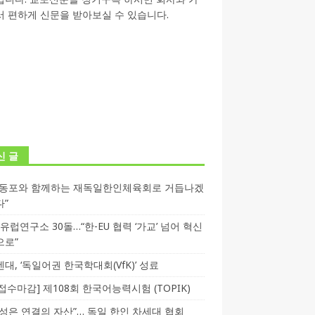
 편하게 신문을 받아보실 수 있습니다.
신 글
독동포와 함께하는 재독일한인체육회로 거듭나겠
다”
T 유럽연구소 30돌…“한-EU 협력 ‘가교’ 넘어 혁신
으로”
대, ‘독일어권 한국학대회(VfK)’ 성료
3 접수마감] 제108회 한국어능력시험 (TOPIK)
성은 연결의 자산”… 독일 한인 차세대 협회