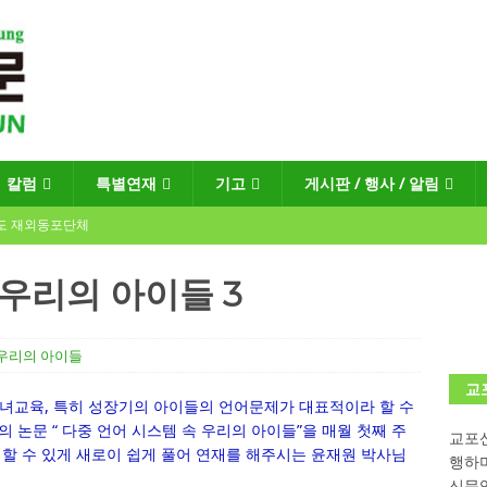
칼럼
특별연재
기고
게시판 / 행사 / 알림
년도 재외동포단체
 우리의 아이들 3
회장선거 공고
게시판 / 행사 / 알림
 우리의 아이들
독일 연방·주정부 조치현황
교
녀교육, 특히 성장기의 아이들의 언어문제가 대표적이라 할 수
 논문 “ 다중 언어 시스템 속 우리의 아이들”을 매월 첫째 주
교포신
 재독일한인체육회로 거듭나겠습니다”
한인소식
 할 수 있게 새로이 쉽게 풀어 연재를 해주시는 윤재원 박사님
행하
“한-EU 협력 ‘가교’ 넘어 혁신 거점으로”
한인소식
신문