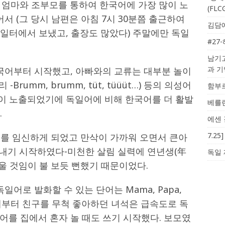
 엄마와 조부모를 통하여 한국어에 가장 많이 노
(FL
서 (그 당시 남편은 아침 7시 30분쯤 출근하여
김담예
을 일터에서 보냈고, 출장도 많았다) 주말에만 독일
#27
남기고
과 
한국어부터 시작했고, 아빠와의 교류는 대부분 놀이
Brumm, brumm, tüt, tüüüt…) 등의 의성어
함부르
많이 노출되었기에 독일어에 비해 한국어를 더 활발
베를린
.
에센 
7.2
째를 임신하게 되었고 만삭이 가까워 오면서 큰아
)에 보내기 시작하였다-미천한 살림 실력에 연년생(年
독일 
거울 것임이 불 보듯 뻔했기 때문이었다.
일어로 발화할 수 있는 단어는 Mama, Papa,
그때부터 친구를 무척 좋아하던 녀석은 급속도로 독
어를 집에서 혼자 놀 때도 쓰기 시작했다. 보모였