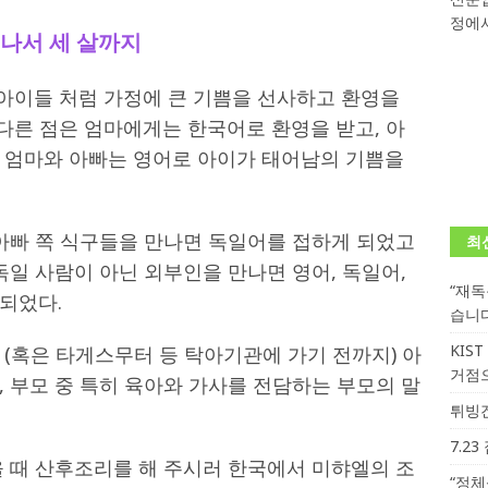
정에서
학대회(VfK)’ 성료
한인소식
어나서 세 살까지
회 한국어능력시험 (TOPIK)
게시판 / 행사 / 알림
든 아이들 처럼 가정에 큰 기쁨을 선사하고 환영을
 독일 한인 차세대 협회(FLCG), 뮌헨 공대(TUM)서 화려한 출범
한
 다른 점은 엄마에게는 한국어로 환영을 받고, 아
 엄마와 아빠는 영어로 아이가 태어남의 기쁨을
니다.
사랑의 손길
.
게시판 / 행사 / 알림
 아빠 쪽 식구들을 만나면 독일어를 접하게 되었고
최
독일 사람이 아닌 외부인을 만나면 영어, 독일어,
“재
되었다.
습니
KIS
(혹은 타게스무터 등 탁아기관에 가기 전까지) 아
거점
 부모 중 특히 육아와 가사를 전담하는 부모의 말
튀빙겐
7.2
을 때 산후조리를 해 주시러 한국에서 미햐엘의 조
“정체