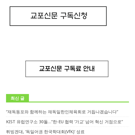
최신 글
“재독동포와 함께하는 재독일한인체육회로 거듭나겠습니다”
KIST 유럽연구소 30돌…“한-EU 협력 ‘가교’ 넘어 혁신 거점으로”
튀빙겐대, ‘독일어권 한국학대회(VfK)’ 성료