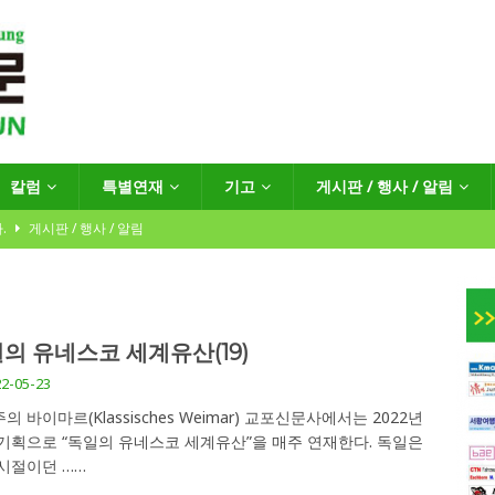
칼럼
특별연재
기고
게시판 / 행사 / 알림
.
게시판 / 행사 / 알림
년도 재외동포단체
의 유네스코 세계유산(19)
인회장선거 공고
게시판 / 행사 / 알림
2-05-23
독일 연방·주정부 조치현황
의 바이마르(Klassisches Weimar) 교포신문사에서는 2022년
기획으로 “독일의 유네스코 세계유산”을 매주 연재한다. 독일은
 시절이던
……
 재독일한인체육회로 거듭나겠습니다”
한인소식