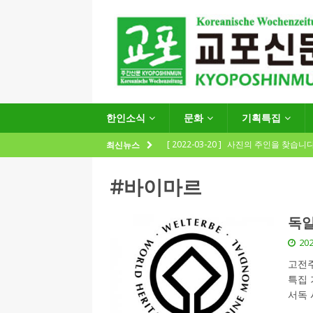
한인소식
문화
기획특집
[ 2022-03-20 ]
사진의 주인을 찾습니다
최신뉴스
[ 2021-11-22 ]
재외동포재단, ‘2022
#바이마르
지원사업 수요조사’ 실시
한인소식
[ 2021-09-24 ]
함부르크한인회
독일
제57회 정기총회 공고 및 제30대 한
202
[ 2020-12-14 ]
코로나 확산세에 따른 
고전주
특집 
(12.14일 기준)
게시판 / 행사 / 알림
서독
[ 2026-07-27 ]
“재독동포와 함께하는