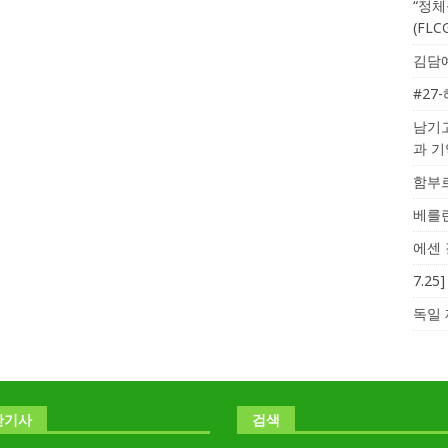
“정체
(FL
김담예
#27
남기고
과 
함부르
베를린
에센 
7.2
독일 
난기사
검색