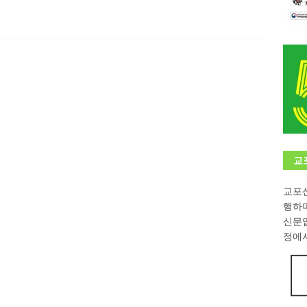
…“한-EU 협력 ‘가교’ 넘어 혁신 거점으로”
한인소식
학대회(VfK)’ 성료
한인소식
8회 한국어능력시험 (TOPIK)
게시판 / 행사 / 알림
 독일 한인 차세대 협회(FLCG), 뮌헨 공대(TUM)서 화려한 출범
한
니다.
사랑의 손길
교
교포신
행하
신문
정에서