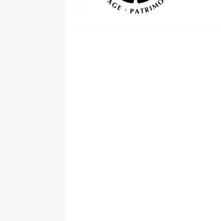
[ 2026-07-27 ]
KIST 유럽연구소 30돌
[ 2026-07-27 ]
튀빙겐대, ‘독일어권 한국
[ 2026-07-20 ]
7.23 접수마감] 제10
[ 2026-07-20 ]
“정체성은 연결의 자산”…
인소식
[ 2026-07-20 ]
김담예 아동을 소개 합