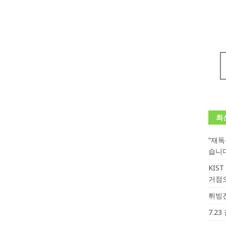
최
“재
습니
KIS
거점
튀빙겐
7.2