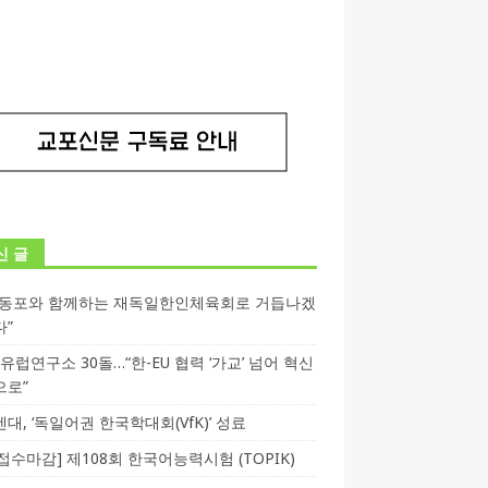
신 글
독동포와 함께하는 재독일한인체육회로 거듭나겠
다”
T 유럽연구소 30돌…“한-EU 협력 ‘가교’ 넘어 혁신
으로”
대, ‘독일어권 한국학대회(VfK)’ 성료
3 접수마감] 제108회 한국어능력시험 (TOPIK)