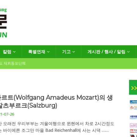
칼럼
특별연재
기고
게시판 / 행사 / 알림
년도 재외동포단체
인회장선거 공고
게시판 / 행사 / 알림
르트(Wolfgang Amadeus Mozart)의 생
잘츠부르크(Salzburg)
독일 연방·주정부 조치현황
1-07-26
잔 오래전 우리부부는 겨울여행으로 뮌헨에서 차로 2시간정도
 재독일한인체육회로 거듭나겠습니다”
한인소식
 바이에른 조그만 마을 Bad Reichenhall에 사는 시댁
……
…“한-EU 협력 ‘가교’ 넘어 혁신 거점으로”
한인소식