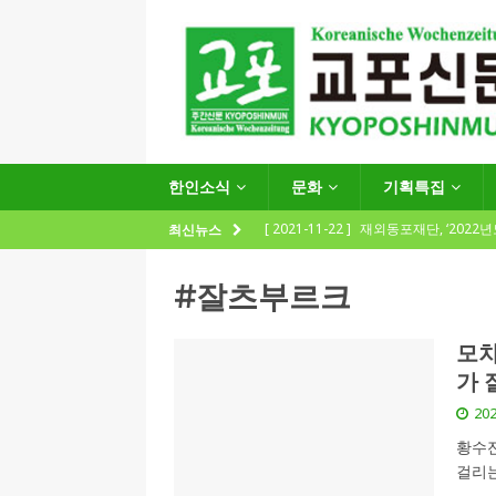
한인소식
문화
기획특집
[ 2021-11-22 ]
재외동포재단, ‘2022
최신뉴스
지원사업 수요조사’ 실시
한인소식
#잘츠부르크
[ 2021-09-24 ]
함부르크한인회
제57회 정기총회 공고 및 제30대 한
모차
가 
[ 2020-12-14 ]
코로나 확산세에 따른 
202
(12.14일 기준)
게시판 / 행사 / 알림
황수
[ 2026-07-27 ]
“재독동포와 함께하는
걸리는
[ 2026-07-27 ]
KIST 유럽연구소 30돌