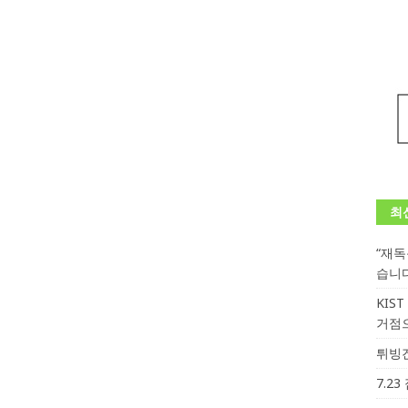
최
“재
습니
KIS
거점
튀빙겐
7.2