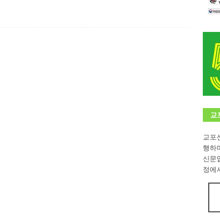
학대회(VfK)’ 성료
한인소식
8회 한국어능력시험 (TOPIK)
게시판 / 행사 / 알림
 독일 한인 차세대 협회(FLCG), 뮌헨 공대(TUM)서 화려한 출범
한
니다.
사랑의 손길
.
게시판 / 행사 / 알림
교
교포신
행하
신문
정에서