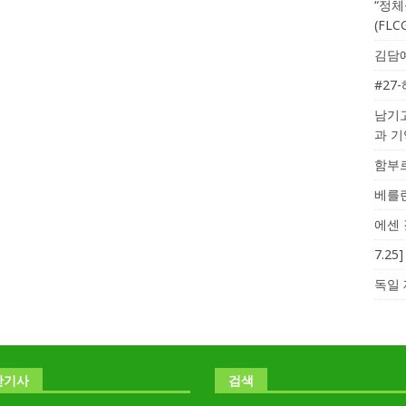
“정체
(FL
김담예
#27
남기고
과 
함부르
베를린
에센 
7.2
독일 
난기사
검색