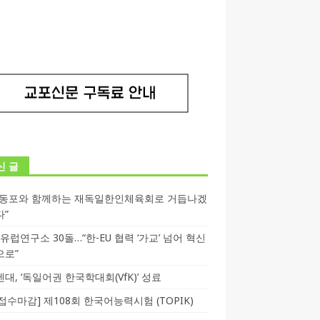
신 글
독동포와 함께하는 재독일한인체육회로 거듭나겠
다”
T 유럽연구소 30돌…“한-EU 협력 ‘가교’ 넘어 혁신
으로”
대, ‘독일어권 한국학대회(VfK)’ 성료
3 접수마감] 제108회 한국어능력시험 (TOPIK)