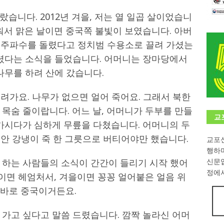
습니다. 2012년 겨을, 저는 열 일곱 살이었습니
학대회(VfK)’ 성료
한인소식
워서 맑은 날이면 중국쪽 불빛이 보였습니다. 아버
8회 한국어능력시험 (TOPIK)
게시판 / 행사 / 알림
오 주파수를 돌렸다고 정치범 수용소로 끌려 가셨는
 독일 한인 차세대 협회(FLCG), 뮌헨 공대(TUM)서 화려한 출범
한
셨다는 소식을 들었습니다. 어머니는 장마당에서
나무를 하려 산에 갔습니다.
니다.
사랑의 손길
려가요. 나무가 없으면 얼어 죽어요. 그래서 북한
.
게시판 / 행사 / 알림
목숨 줄이랍니다. 어느 날, 어머니가 두부를 만들
교
 가시다가 심하게 무릎을 다쳤습니다. 어머니의 두
동안 강냉이 죽 한 그릇으로 버티어야만 했습니다.
교포신
행하
 하는 사람들의 소식이 간간이 들리기 시작 했어
신문
정에서
름이면 헤엄처서, 겨을이면 꽁꽁 얼어붙은 얼음 위
면 바로 중국이거든요.
 가고 싶다고 말씀 드렸습니다. 깜짝 놀라신 어머