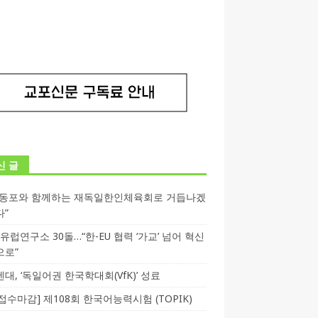
신 글
독동포와 함께하는 재독일한인체육회로 거듭나겠
다”
T 유럽연구소 30돌…“한-EU 협력 ‘가교’ 넘어 혁신
으로”
대, ‘독일어권 한국학대회(VfK)’ 성료
3 접수마감] 제108회 한국어능력시험 (TOPIK)