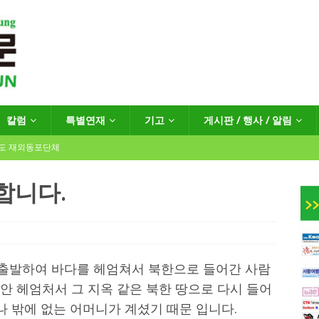
칼럼
특별연재
기고
게시판 / 행사 / 알림
년도 재외동포단체
합니다.
인회장선거 공고
게시판 / 행사 / 알림
독일 연방·주정부 조치현황
서 출발하여 바다를 헤엄쳐서 북한으로 들어간 사람
동안 헤엄처서 그 지옥 같은 북한 땅으로 다시 들어
 재독일한인체육회로 거듭나겠습니다”
한인소식
나 밖에 없는 어머니가 계셨기 때문 입니다.
…“한-EU 협력 ‘가교’ 넘어 혁신 거점으로”
한인소식