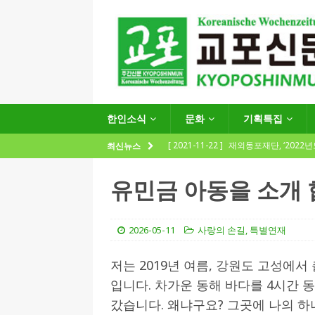
한인소식
문화
기획특집
[ 2021-11-22 ]
재외동포재단, ‘2022
최신뉴스
지원사업 수요조사’ 실시
한인소식
유민금 아동을 소개 
[ 2021-09-24 ]
함부르크한인회
제57회 정기총회 공고 및 제30대 한
2026-05-11
사랑의 손길
,
특별연재
[ 2020-12-14 ]
코로나 확산세에 따른 
저는 2019년 여름, 강원도 고성에
(12.14일 기준)
게시판 / 행사 / 알림
입니다. 차가운 동해 바다를 4시간 
[ 2026-07-27 ]
“재독동포와 함께하는
갔습니다. 왜냐구요? 그곳에 나의 하
[ 2026-07-27 ]
KIST 유럽연구소 30돌