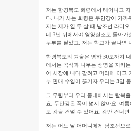
저는 함경북도 회령에서 태어나고 자랐
[ 2026-07-27 ]
튀빙겐대, ‘독일어권 한국
다. 내가 사는 회령은 두만강이 가까
[ 2026-07-20 ]
7.23 접수마감] 제10
지는 제가 열 두 살 때 남조선 라디
[ 2026-07-20 ]
“정체성은 연결의 자산”…
데 3년 뒤에서야 영양실조로 돌아가
인소식
두부를 팔았고, 저는 학교가 끝나면 
[ 2026-07-20 ]
김담예 아동을 소개 합
함경북도의 겨울은 영하 30도까지 내
[ 2022-03-20 ]
사진의 주인을 찾습니다
에서는 곡식과 나무는 생명을 지키는 
어 시장에 내다 팔려고 머리에 이고
부 판매 수입이 끊기자 우리는 3일 
그 무렵부터 우리 동네에서는 탈북을
요, 두만강은 폭이 넓지 않아요. 여
로 강을 건널 수 있어요. 강만 건너
저는 어느 날 어머니에게 남조선으로