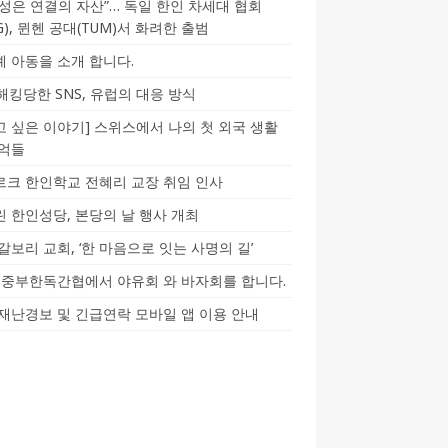
성은 연결의 자산”… 독일 한인 차세대 협회
CG), 뮌헨 공대(TUM)서 화려한 출범
 아동을 소개 합니다.
-해킹당한 SNS, 유럽의 대응 방식
 싶은 이야기] 스위스에서 나의 첫 외국 생활
기억들
크 한인학교 전혜리 교장 취임 인사
 한인성당, 본당의 날 행사 개최
갈보리 교회, ‘한 마음으로 잇는 사명의 길’
5] 중부한독간협에서 야유회 와 바자회를 합니다.
재난경보 및 긴급연락 모바일 앱 이용 안내