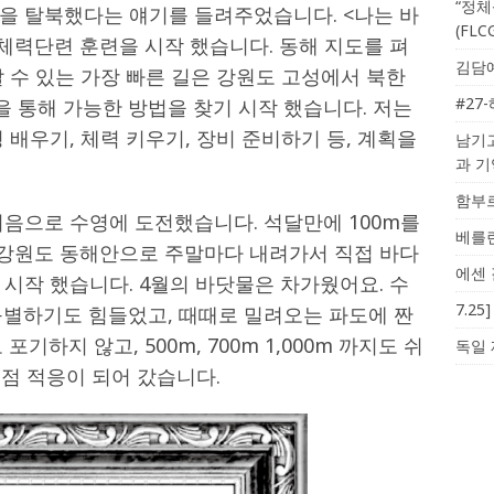
“정체
을 탈북했다는 얘기를 들려주었습니다. <나는 바
(FL
체력단련 훈련을 시작 했습니다. 동해 지도를 펴
김담예
 수 있는 가장 빠른 길은 강원도 고성에서 북한
#27
 통해 가능한 방법을 찾기 시작 했습니다. 저는
 배우기, 체력 키우기, 장비 준비하기 등, 계획을
남기고
과 
함부르
처음으로 수영에 도전했습니다. 석달만에 100m를
베를린
고 강원도 동해안으로 주말마다 내려가서 직접 바다
에센 
시작 했습니다. 4월의 바닷물은 차가웠어요. 수
7.2
구별하기도 힘들었고, 때때로 밀려오는 파도에 짠
기하지 않고, 500m, 700m 1,000m 까지도 쉬
독일 
점점 적응이 되어 갔습니다.