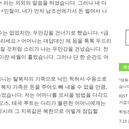
.> 라는 의외의 말씀을 하셨습니다. 그러나 내 다
 <민철아, 네가 먼저 남조선에가서 돈 벌어서 나
수는 없었지만, 두만강을 건너기로 했습니다. <금
다리세요.> 어머니는 대답대신 제 등을 톡톡 두드리
 깨질 것처럼 소리가 나는 두만강을 건넜습니다. 천
이란 세월이 흘렀습니다. 그러나 단 한 순간도 어
최
머니는 탈북자의 가족으로 낙인 찍혀서 수용소로
“재
북자 가족은 돈을 주어도 빼 내올 수 없을 만큼,
습니
들었습니다. 저는 어머니를 모셔올 방법을 다각도
KIS
라오스, 태국 루트는 다리가 불편한 어머니에게는
거점
 모시려 그 지옥같은 북한으로 어떻게 잠입할
튀빙겐
7.2