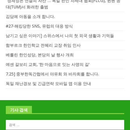
“정체성은 연결의 자산”… 독일 한인 차세대 협회(FLCG), 뮌헨 공
대(TUM)서 화려한 출범
김담예 아동을 소개 합니다.
#27-해킹당한 SNS, 유럽의 대응 방식
남기고 싶은 이야기] 스위스에서 나의 첫 외국 생활과 기억들
함부르크 한인학교 전혜리 교장 취임 인사
베를린 한인성당, 본당의 날 행사 개최
에센 갈보리 교회, ‘한 마음으로 잇는 사명의 길’
7.25] 중부한독간협에서 야유회 와 바자회를 합니다.
독일 재난경보 및 긴급연락 모바일 앱 이용 안내
기사 검색