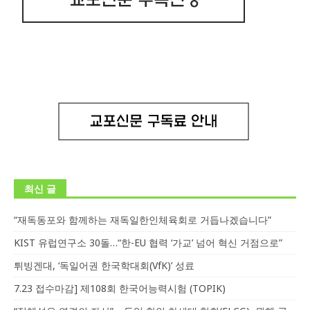
최신 글
“재독동포와 함께하는 재독일한인체육회로 거듭나겠습니다”
KIST 유럽연구소 30돌…“한-EU 협력 ‘가교’ 넘어 혁신 거점으로”
튀빙겐대, ‘독일어권 한국학대회(VfK)’ 성료
7.23 접수마감] 제108회 한국어능력시험 (TOPIK)