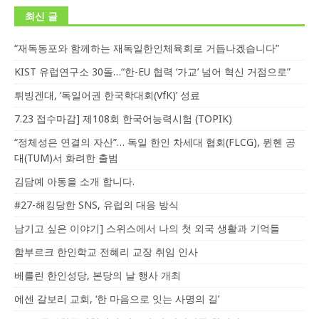
최신 글
“재독동포와 함께하는 재독일한인체육회로 거듭나겠습니다”
KIST 유럽연구소 30돌…“한-EU 협력 ‘가교’ 넘어 혁신 거점으로”
튀빙겐대, ‘독일어권 한국학대회(VfK)’ 성료
7.23 접수마감] 제108회 한국어능력시험 (TOPIK)
“정체성은 연결의 자산”… 독일 한인 차세대 협회(FLCG), 뮌헨 공
대(TUM)서 화려한 출범
김담예 아동을 소개 합니다.
#27-해킹당한 SNS, 유럽의 대응 방식
남기고 싶은 이야기] 스위스에서 나의 첫 외국 생활과 기억들
함부르크 한인학교 전혜리 교장 취임 인사
베를린 한인성당, 본당의 날 행사 개최
에센 갈보리 교회, ‘한 마음으로 잇는 사명의 길’