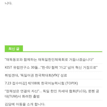
니다.
최신 글
“재독동포와 함께하는 재독일한인체육회로 거듭나겠습니다”
KIST 유럽연구소 30돌…“한-EU 협력 ‘가교’ 넘어 혁신 거점으로”
튀빙겐대, ‘독일어권 한국학대회(VfK)’ 성료
7.23 접수마감] 제108회 한국어능력시험 (TOPIK)
“정체성은 연결의 자산”… 독일 한인 차세대 협회(FLCG), 뮌헨 공
대(TUM)서 화려한 출범
김담예 아동을 소개 합니다.