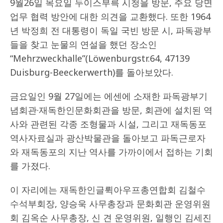
9월26일 목요일 두이스부륵 시청을 방문, 주요 당면
업무 협력 방안에 대한 의견을 교환했다. 또한 1964
년 박정희 전 대통령이 독일 국빈 방문 시, 파독광부
들을 찾고 눈물의 연설을 했던 장소인
“Mehrzweckhalle”(Löwenburgstr.64, 47139
Duisburg-Beeckerwerth)를 돌아보았다.
금요일인 9월 27일에는 에센에 소재한 파독광부기
념회관·재독한인문화회관을 방문, 회관에 설치된 역
사와 관련된 각종 조형물과 시설, 그리고 재독동포
역사자료실과 광산박물관을 돌아보고 파독근로자
와 재독동포의 지난 역사를 가까이에서 접하는 기회
를 가졌다.
이 자리에는 재독한인글뤽아우프총연합회 김철수
수석부회장, 양승욱 사무총장과 문화회관 운영위원
회 김옥순 사무총장, 신 견 운영위원, 일행인 김세진