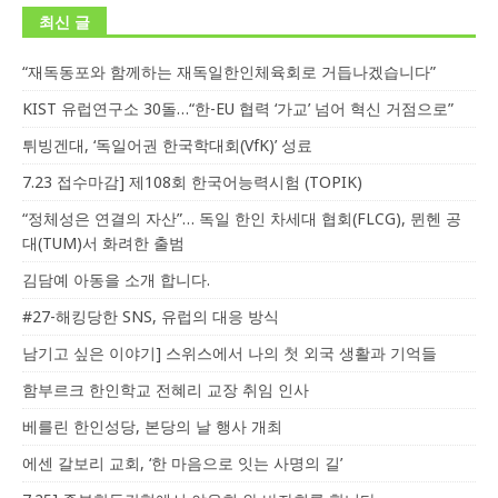
최신 글
“재독동포와 함께하는 재독일한인체육회로 거듭나겠습니다”
KIST 유럽연구소 30돌…“한-EU 협력 ‘가교’ 넘어 혁신 거점으로”
튀빙겐대, ‘독일어권 한국학대회(VfK)’ 성료
7.23 접수마감] 제108회 한국어능력시험 (TOPIK)
“정체성은 연결의 자산”… 독일 한인 차세대 협회(FLCG), 뮌헨 공
대(TUM)서 화려한 출범
김담예 아동을 소개 합니다.
#27-해킹당한 SNS, 유럽의 대응 방식
남기고 싶은 이야기] 스위스에서 나의 첫 외국 생활과 기억들
함부르크 한인학교 전혜리 교장 취임 인사
베를린 한인성당, 본당의 날 행사 개최
에센 갈보리 교회, ‘한 마음으로 잇는 사명의 길’