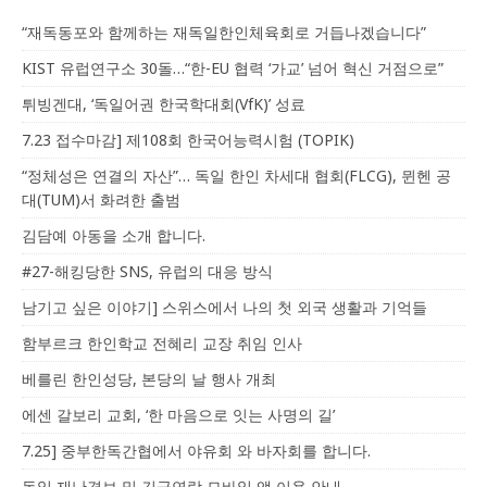
“재독동포와 함께하는 재독일한인체육회로 거듭나겠습니다”
KIST 유럽연구소 30돌…“한-EU 협력 ‘가교’ 넘어 혁신 거점으로”
튀빙겐대, ‘독일어권 한국학대회(VfK)’ 성료
7.23 접수마감] 제108회 한국어능력시험 (TOPIK)
“정체성은 연결의 자산”… 독일 한인 차세대 협회(FLCG), 뮌헨 공
대(TUM)서 화려한 출범
김담예 아동을 소개 합니다.
#27-해킹당한 SNS, 유럽의 대응 방식
남기고 싶은 이야기] 스위스에서 나의 첫 외국 생활과 기억들
함부르크 한인학교 전혜리 교장 취임 인사
베를린 한인성당, 본당의 날 행사 개최
에센 갈보리 교회, ‘한 마음으로 잇는 사명의 길’
7.25] 중부한독간협에서 야유회 와 바자회를 합니다.
독일 재난경보 및 긴급연락 모바일 앱 이용 안내