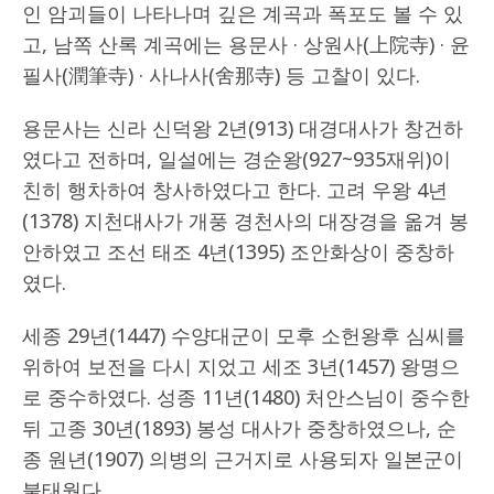
인 암괴들이 나타나며 깊은 계곡과 폭포도 볼 수 있
고, 남쪽 산록 계곡에는 용문사 · 상원사(上院寺) · 윤
필사(潤筆寺) · 사나사(舍那寺) 등 고찰이 있다.
용문사는 신라 신덕왕 2년(913) 대경대사가 창건하
였다고 전하며, 일설에는 경순왕(927~935재위)이
친히 행차하여 창사하였다고 한다. 고려 우왕 4년
(1378) 지천대사가 개풍 경천사의 대장경을 옮겨 봉
안하였고 조선 태조 4년(1395) 조안화상이 중창하
였다.
세종 29년(1447) 수양대군이 모후 소헌왕후 심씨를
위하여 보전을 다시 지었고 세조 3년(1457) 왕명으
로 중수하였다. 성종 11년(1480) 처안스님이 중수한
뒤 고종 30년(1893) 봉성 대사가 중창하였으나, 순
종 원년(1907) 의병의 근거지로 사용되자 일본군이
불태웠다.