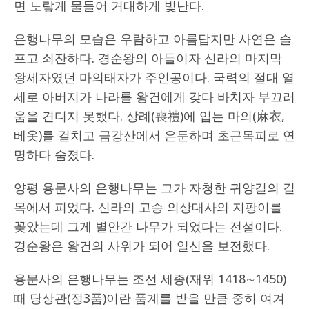
면 노랗게 물들어 거대하게 빛난다.
은행나무의 모습은 우람하고 아름답지만 사연은 슬
프고 쇠잔하다. 경순왕의 아들이자 신라의 마지막
왕세자였던 마의태자가 주인공이다. 국력의 절대 열
세로 아버지가 나라를 왕건에게 갖다 바치자 부끄러
움을 견디지 못했다. 상례(喪禮)에 입는 마의(麻衣,
베옷)를 걸치고 금강산에서 은둔하며 초근목피로 연
명하다 숨졌다.
양평 용문사의 은행나무는 그가 자청한 귀양길의 길
목에서 피었다. 신라의 고승 의상대사의 지팡이를
꽂았는데 그게 별안간 나무가 되었다는 전설이다.
경순왕은 왕건의 사위가 되어 일신을 보전했다.
용문사의 은행나무는 조선 세종(재위 1418∼1450)
때 당상관(정3품)이란 품계를 받을 만큼 중히 여겨