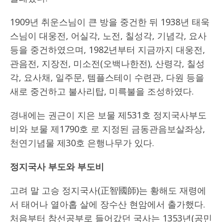
1909년 취운스님이 큰 방을 중건한 뒤 1938년 태욱
스님이 대웅전, 어실각, 노전, 칠성각, 기념각, 요사
등을 중건하였으며, 1982년부터 지금까지 대웅전,
관음전, 지장전, 미소전(오백나한전), 산령각, 칠성
각, 요사채, 일주문, 템플스테이 수련관, 다원 등을
새로 중건하고 불사리탑, 미륵불을 조성하였다.
경내에는 권근이 지은 보물 제531호 정지국사부도
비와 보물 제1790호 로 지정된 금동관음보살좌상,
천연기념물 제30호 은행나무가 있다.
정지국사 부도와 부도비
고려 말 고승 정지국사(正智國師)는 황해도 재령에
서 태어나 열아홉 살에 장수산 현암에서 출가했다.
처음부터 참선공부로 들어갔던 국사는 1353년(공민