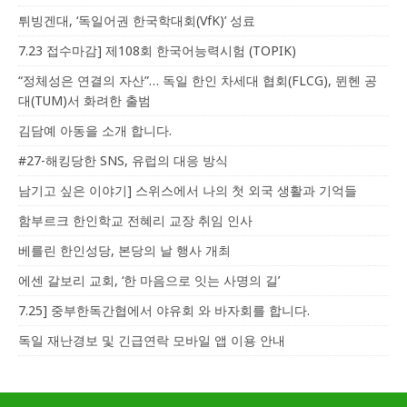
튀빙겐대, ‘독일어권 한국학대회(VfK)’ 성료
7.23 접수마감] 제108회 한국어능력시험 (TOPIK)
“정체성은 연결의 자산”… 독일 한인 차세대 협회(FLCG), 뮌헨 공
대(TUM)서 화려한 출범
김담예 아동을 소개 합니다.
#27-해킹당한 SNS, 유럽의 대응 방식
남기고 싶은 이야기] 스위스에서 나의 첫 외국 생활과 기억들
함부르크 한인학교 전혜리 교장 취임 인사
베를린 한인성당, 본당의 날 행사 개최
에센 갈보리 교회, ‘한 마음으로 잇는 사명의 길’
7.25] 중부한독간협에서 야유회 와 바자회를 합니다.
독일 재난경보 및 긴급연락 모바일 앱 이용 안내