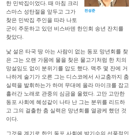
한 민박집이었다. 때 마침 크리
스마스 성탄절을 앞두고 그가
전성준
찾은 민박집 주인을 따라 나토
군이 주둔하고 있던 비스바덴 한인회 송년 잔치를
찾았다.
낯 설은 타국 땅 아는 사람이 없는 동포 망년회를 찾
은 그는 오랜 가뭄에 물을 찾은 물고기처럼 한 치의
망설임도 없이 분위기를 압도 했다. 맥주 몇 잔에 거
나하게 술기가 오른 그는 디스코에서 사교춤까지 춤
실력을 발휘하는가 하며 무대에 올라 마이크를 잡고
흘러간 노래로 관중의 심금을 울렸다. 고만 고만한
동포 사회에 혜성같이 나타 난 그는 분위를 리드하
고 그의 걸출한 춤 실력은 망년회를 열광케 했던 것
이다.
그것을 계기로 한인 동포 사회에 박기수의 선풍적인