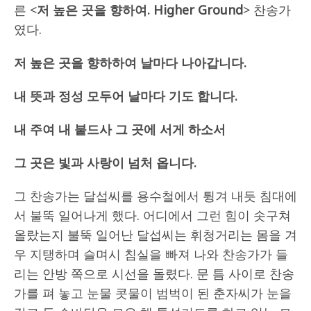
른 <
저 높은 곳을 향하여
. Higher Ground
> 찬송가
였다.
저 높은 곳을 향하하여 날마다 나아갑니다
.
내 뜻과 정성 모두어 날마다 기도 합니다
.
내 주여 내 붙드사 그 곳에 서게 하소서
그 곳은 빛과 사랑이 넘처 옵니다
.
그 찬송가는 달섭씨를 용수철에서 튕겨 내듯 침대에
서 불뚝 일어나게 했다. 어디에서 그런 힘이 솟구쳐
올랐는지 불뚝 일어난 달섭씨는 휘청거리는 몸을 겨
우 지탱하며 슬며시 침실을 빠져 나와 찬송가가 들
리는 안방 쪽으로 시선을 돌렸다. 문 틈 사이로 찬송
가를 펴 놓고 눈물 콧물이 범벅이 된 춘자씨가 눈을