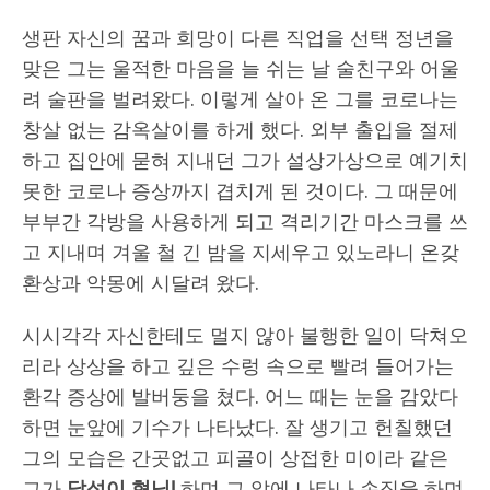
생판 자신의 꿈과 희망이 다른 직업을 선택 정년을
맞은 그는 울적한 마음을 늘 쉬는 날 술친구와 어울
려 술판을 벌려왔다. 이렇게 살아 온 그를 코로나는
창살 없는 감옥살이를 하게 했다. 외부 출입을 절제
하고 집안에 묻혀 지내던 그가 설상가상으로 예기치
못한 코로나 증상까지 겹치게 된 것이다. 그 때문에
부부간 각방을 사용하게 되고 격리기간 마스크를 쓰
고 지내며 겨울 철 긴 밤을 지세우고 있노라니 온갖
환상과 악몽에 시달려 왔다.
시시각각 자신한테도 멀지 않아 불행한 일이 닥쳐오
리라 상상을 하고 깊은 수렁 속으로 빨려 들어가는
환각 증상에 발버둥을 쳤다. 어느 때는 눈을 감았다
하면 눈앞에 기수가 나타났다. 잘 생기고 헌칠했던
그의 모습은 간곳없고 피골이 상접한 미이라 같은
그가
달섭이 형님
!
하며 그 앞에 나타나 손짓을 하며