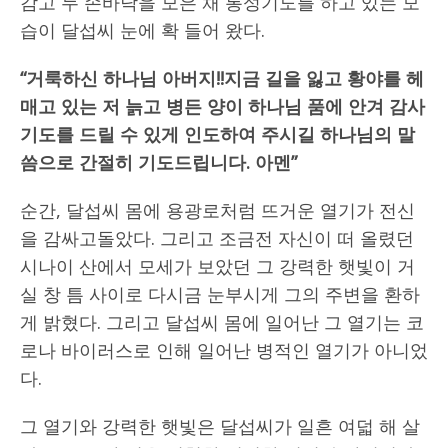
감고 두 손바닥을 모은 채 통성기도를 하고 있는 모
습이 달섭씨 눈에 확 들어 왔다.
“
거룩하신 하나님 아버지
!!
지금 길을 잃고 황야를 헤
매고 있는 저 늙고 병든 양이 하나님 품에 안겨 감사
기도를 드릴 수 있게 인도하여 주시길 하나님의 말
씀으로 간절히 기도드립니다
.
아멘
”
순간, 달섭씨 몸에 용광로처럼 뜨거운 열기가 전신
을 감싸고돌았다. 그리고 조금전 자신이 떠 올렸던
시나이 산에서 모세가 보았던 그 강력한 햇빛이 거
실 창 틈 사이로 다시금 눈부시게 그의 주변을 환하
게 밝혔다. 그리고 달섭씨 몸에 일어난 그 열기는 코
로나 바이러스로 인해 일어난 병적인 열기가 아니었
다.
그 열기와 강력한 햇빛은 달섭씨가 일흔 여덟 해 살