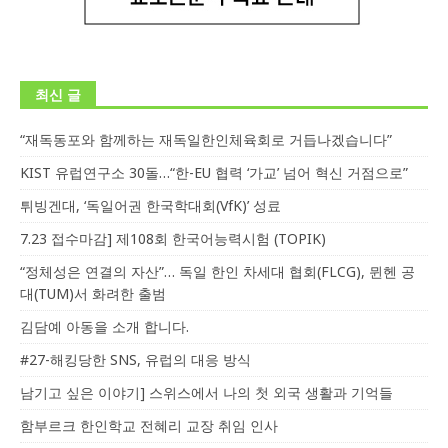
최신 글
“재독동포와 함께하는 재독일한인체육회로 거듭나겠습니다”
KIST 유럽연구소 30돌…“한-EU 협력 ‘가교’ 넘어 혁신 거점으로”
튀빙겐대, ‘독일어권 한국학대회(VfK)’ 성료
7.23 접수마감] 제108회 한국어능력시험 (TOPIK)
“정체성은 연결의 자산”… 독일 한인 차세대 협회(FLCG), 뮌헨 공
대(TUM)서 화려한 출범
김담예 아동을 소개 합니다.
#27-해킹당한 SNS, 유럽의 대응 방식
남기고 싶은 이야기] 스위스에서 나의 첫 외국 생활과 기억들
함부르크 한인학교 전혜리 교장 취임 인사