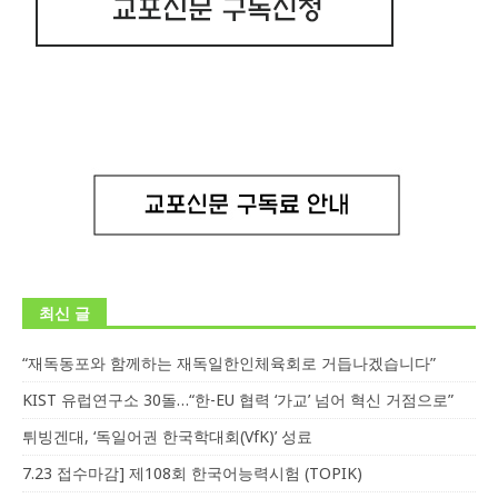
최신 글
“재독동포와 함께하는 재독일한인체육회로 거듭나겠습니다”
KIST 유럽연구소 30돌…“한-EU 협력 ‘가교’ 넘어 혁신 거점으로”
튀빙겐대, ‘독일어권 한국학대회(VfK)’ 성료
7.23 접수마감] 제108회 한국어능력시험 (TOPIK)