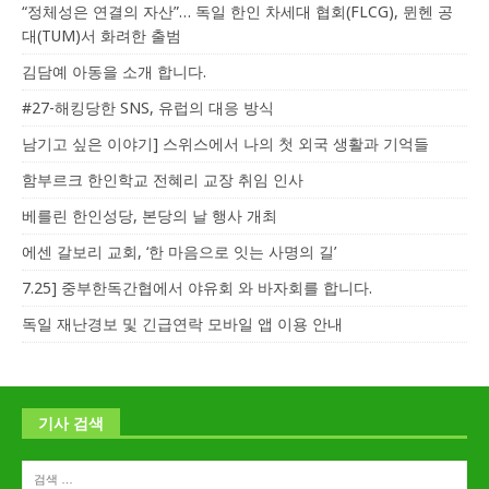
“정체성은 연결의 자산”… 독일 한인 차세대 협회(FLCG), 뮌헨 공
대(TUM)서 화려한 출범
김담예 아동을 소개 합니다.
#27-해킹당한 SNS, 유럽의 대응 방식
남기고 싶은 이야기] 스위스에서 나의 첫 외국 생활과 기억들
함부르크 한인학교 전혜리 교장 취임 인사
베를린 한인성당, 본당의 날 행사 개최
에센 갈보리 교회, ‘한 마음으로 잇는 사명의 길’
7.25] 중부한독간협에서 야유회 와 바자회를 합니다.
독일 재난경보 및 긴급연락 모바일 앱 이용 안내
기사 검색