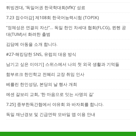
튀빙겐대, ‘독일어권 한국학대회(VfK)’ 성료
7.23 접수마감] 제108회 한국어능력시험 (TOPIK)
“정체성은 연결의 자산”… 독일 한인 차세대 협회(FLCG), 뮌헨 공
대(TUM)서 화려한 출범
김담예 아동을 소개 합니다.
#27-해킹당한 SNS, 유럽의 대응 방식
남기고 싶은 이야기] 스위스에서 나의 첫 외국 생활과 기억들
함부르크 한인학교 전혜리 교장 취임 인사
베를린 한인성당, 본당의 날 행사 개최
에센 갈보리 교회, ‘한 마음으로 잇는 사명의 길’
7.25] 중부한독간협에서 야유회 와 바자회를 합니다.
독일 재난경보 및 긴급연락 모바일 앱 이용 안내