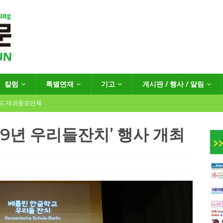
칼럼
특별연재
기고
게시판 / 행사 / 알림
년도 재외동포단체
19년 우리들잔치’ 행사 개최
인회장선거 공고
게시판 / 행사 / 알림
독일 연방·주정부 조치현황
 재독일한인체육회로 거듭나겠습니다”
한인소식
…“한-EU 협력 ‘가교’ 넘어 혁신 거점으로”
한인소식