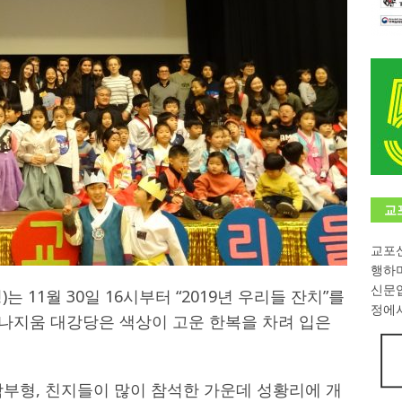
학대회(VfK)’ 성료
한인소식
8회 한국어능력시험 (TOPIK)
게시판 / 행사 / 알림
 독일 한인 차세대 협회(FLCG), 뮌헨 공대(TUM)서 화려한 출범
한
니다.
사랑의 손길
.
게시판 / 행사 / 알림
교
교포신
행하
신문
 11월 30일 16시부터 “2019년 우리들 잔치”를
정에서
 쉴러김나지움 대강당은 색상이 고운 한복을 차려 입은
학부형, 친지들이 많이 참석한 가운데 성황리에 개