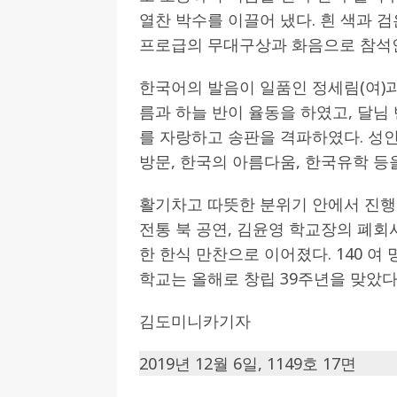
열찬 박수를 이끌어 냈다. 흰 색과 
프로급의 무대구상과 화음으로 참석
한국어의 발음이 일품인 정세림(여)과
름과 하늘 반이 율동을 하였고, 달
를 자랑하고 송판을 격파하였다. 성
방문, 한국의 아름다움, 한국유학 등
활기차고 따뜻한 분위기 안에서 진행된
전통 북 공연, 김윤영 학교장의 폐
한 한식 만찬으로 이어졌다. 140 
학교는 올해로 창립 39주년을 맞았다
김도미니카기자
2019년 12월 6일, 1149호 17면