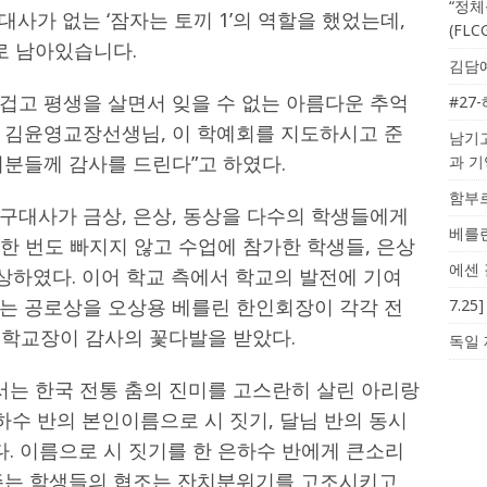
“정체
 대사가 없는 ‘잠자는 토끼 1’의 역할을 했었는데,
(FL
로 남아있습니다.
김담예
겁고 평생을 살면서 잊을 수 없는 아름다운 추억
#27
 김윤영교장선생님, 이 학예회를 지도하시고 준
남기고
러분들께 감사를 드린다”고 하였다.
과 
함부르
구대사가 금상, 은상, 동상을 다수의 학생들에게
베를린
 한 번도 빠지지 않고 수업에 참가한 학생들, 은상
에센 
수상하였다. 이어 학교 측에서 학교의 발전에 기여
는 공로상을 오상용 베를린 한인회장이 각각 전
7.2
 학교장이 감사의 꽃다발을 받았다.
독일 
서는 한국 전통 춤의 진미를 고스란히 살린 아리랑
 은하수 반의 본인이름으로 시 짓기, 달님 반의 동시
다. 이름으로 시 짓기를 한 은하수 반에게 큰소리
주는 학생들의 협조는 잔치분위기를 고조시키고