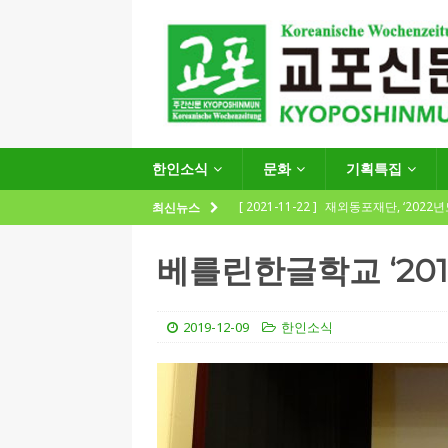
한인소식
문화
기획특집
[ 2021-11-22 ]
재외동포재단, ‘2022
최신뉴스
지원사업 수요조사’ 실시
한인소식
베를린한글학교 ‘20
[ 2021-09-24 ]
함부르크한인회
제57회 정기총회 공고 및 제30대 한
2019-12-09
한인소식
[ 2020-12-14 ]
코로나 확산세에 따른 
(12.14일 기준)
게시판 / 행사 / 알림
[ 2026-07-27 ]
“재독동포와 함께하는
[ 2026-07-27 ]
KIST 유럽연구소 30돌