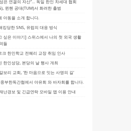
성은 연결의 자산”… 독일 한인 차세대 협회
CG), 뮌헨 공대(TUM)서 화려한 출범
 아동을 소개 합니다.
-해킹당한 SNS, 유럽의 대응 방식
 싶은 이야기] 스위스에서 나의 첫 외국 생활
기억들
크 한인학교 전혜리 교장 취임 인사
 한인성당, 본당의 날 행사 개최
갈보리 교회, ‘한 마음으로 잇는 사명의 길’
5] 중부한독간협에서 야유회 와 바자회를 합니다.
재난경보 및 긴급연락 모바일 앱 이용 안내