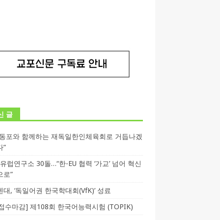
신 글
독동포와 함께하는 재독일한인체육회로 거듭나겠
다”
T 유럽연구소 30돌…“한-EU 협력 ‘가교’ 넘어 혁신
으로”
대, ‘독일어권 한국학대회(VfK)’ 성료
3 접수마감] 제108회 한국어능력시험 (TOPIK)