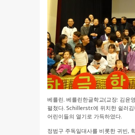
[ 2026-07-27 ]
튀빙겐대, ‘독일어권 한국
[ 2026-07-20 ]
7.23 접수마감] 제10
[ 2026-07-20 ]
“정체성은 연결의 자산”…
인소식
[ 2026-07-20 ]
김담예 아동을 소개 합
[ 2022-03-20 ]
사진의 주인을 찾습니다
베를린. 베를린한글학교(교장: 김윤영)는
펼쳤다. Schillerstr.에 위치한
어린이들의 열기로 가득하였다.
정범구 주독일대사를 비롯한 귀빈, 