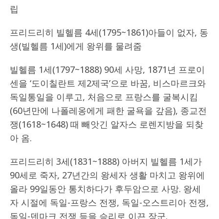
립
프리드리히 빌헬름 4세(1795~1861)아들이 없자, 동
생(빌헬름 1세)에게 왕위를 물려줌
빌헬름 1세(1797~1888) 90세 사망, 1871년 프로이
센을 ‘도이칠란트 제2제국’으로 바꿈, 비스마르크와
독일통일을 이루고, 처음으로 프랑스를 굴복시킴
(60년만에 나폴레옹에게 패한 굴욕을 갚음), 종교전
쟁(1618~1648) 때 빼앗긴 알자스 로렌지방을 되찾
아 옴.
프리드리히 3세(1831~1888) 아버지 빌헬름 1세가
90세로 죽자, 27년간의 왕세자 생활 마치고 왕위에
올라 99일동안 통치하다가 후두암으로 사망. 왕세
자 시절에 독일-프랑스 전쟁, 독일-오스트리아 전쟁,
독일-덴마크 전쟁 등을 승리로 이끈 장군.