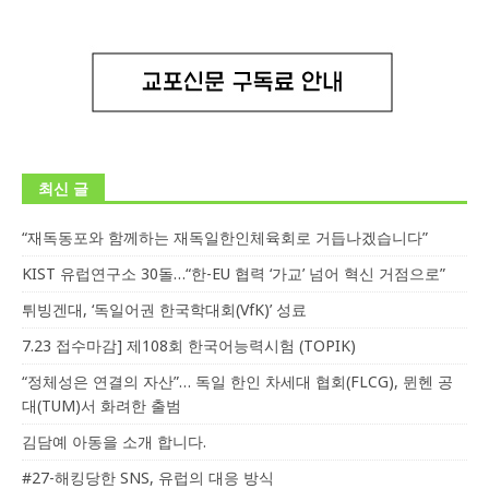
최신 글
“재독동포와 함께하는 재독일한인체육회로 거듭나겠습니다”
KIST 유럽연구소 30돌…“한-EU 협력 ‘가교’ 넘어 혁신 거점으로”
튀빙겐대, ‘독일어권 한국학대회(VfK)’ 성료
7.23 접수마감] 제108회 한국어능력시험 (TOPIK)
“정체성은 연결의 자산”… 독일 한인 차세대 협회(FLCG), 뮌헨 공
대(TUM)서 화려한 출범
김담예 아동을 소개 합니다.
#27-해킹당한 SNS, 유럽의 대응 방식