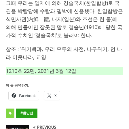
그때 우리는 일제에 의해 경술국치(한일합방)로 국
권을 박탈당해 수탈과 핍박에 신음했다. 한일합방은
식민사관(內鮮一體, 내지(일본)와 조선은 한 몸)에
의해 만들어진 잘못된 말로 경술년(1910)에 당한 국
가적 수치인 ‘경술국치’로 불러야 한다.
참조 : ‘위키백과, 우리 모두의 사전, 나무위키, 먼 나
라 이웃나라, 교양
1210호 22면, 2021년 3월 12일
이 글 공유하기:
Facebook
X
#황만섭
PREVIOUS