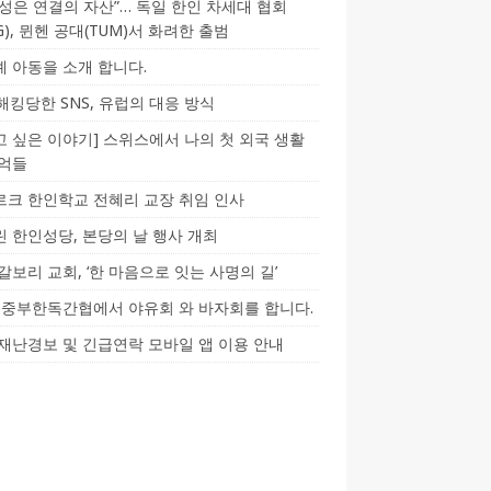
성은 연결의 자산”… 독일 한인 차세대 협회
CG), 뮌헨 공대(TUM)서 화려한 출범
 아동을 소개 합니다.
-해킹당한 SNS, 유럽의 대응 방식
 싶은 이야기] 스위스에서 나의 첫 외국 생활
기억들
크 한인학교 전혜리 교장 취임 인사
 한인성당, 본당의 날 행사 개최
갈보리 교회, ‘한 마음으로 잇는 사명의 길’
5] 중부한독간협에서 야유회 와 바자회를 합니다.
재난경보 및 긴급연락 모바일 앱 이용 안내