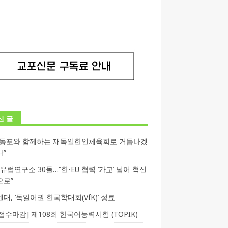
신 글
독동포와 함께하는 재독일한인체육회로 거듭나겠
다”
T 유럽연구소 30돌…“한-EU 협력 ‘가교’ 넘어 혁신
으로”
대, ‘독일어권 한국학대회(VfK)’ 성료
3 접수마감] 제108회 한국어능력시험 (TOPIK)