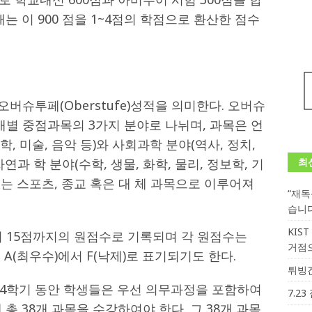
는 이 900 점을 1~4점의 학점으로 환산한 점수
버슈투페(Oberstufe)성적을 의미한다. 오버슈
개별 중점과목의 3가지 분야로 나뉘며, 과목은 언
학, 미술, 음악 등)와 사회과학 분야(역사, 정치,
·자연과 학 분야(수학, 생물, 화학, 물리, 정보학, 기
최
되는 스포츠, 종교 혹은 대 체 과목으로 이루어져
“재
습니
KIS
 15점까지의 원점수로 기록되며 각 원점수는
거점
 A(최우수)에서 F(낙제)로 표기되기도 한다.
튀빙겐
4학기 동안 학생들은 우선 의무과정을 포함하여
7.2
 총 38개 과목을 수강하여야 한다. 그 38개 과목