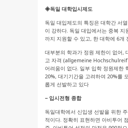
◈독일 대학입시제도
[ 2026-07-27 ]
튀빙겐대, ‘독일어권 한국
[ 2026-07-20 ]
7.23 접수마감] 제10
독일 대입제도의 특징은 대학간 서열
[ 2026-07-20 ]
“정체성은 연결의 자산”…
이 강하다. 독일 대입에서는 중복 지
까지 지원할 수 있고, 한 대학에 6개
인소식
[ 2026-07-20 ]
김담예 아동을 소개 합
대부분의 학과가 정원 제한이 없어,
[ 2022-03-20 ]
사진의 주인을 찾습니다
고 자격 (allgemeine Hochsch
어려움이 없다. 일부 입학 정원제한
20%, 대기기간을 고려하여 20%를 
롭게 선발하고 있다
– 입시전형 종합
독일대학에서 신입생 선발을 위한 주요
적이다. 정확히 표현하면 아비투어 
즉, 아비투어 성적의 만점은 900점으