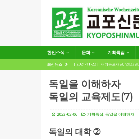
한인소식
문화
기획특집
[ 2021-11-22 ]
재외동포재단, ‘2022
최신뉴스
지원사업 수요조사’ 실시
한인소식
독일을 이해하자
[ 2021-09-24 ]
함부르크한인회
독일의 교육제도(7)
제57회 정기총회 공고 및 제30대 한
[ 2020-12-14 ]
코로나 확산세에 따른 
2023-02-06
기획특집
,
독일을 이해하자
(12.14일 기준)
게시판 / 행사 / 알림
[ 2026-07-27 ]
“재독동포와 함께하는
독일의 대학 ➁
[ 2026-07-27 ]
KIST 유럽연구소 30돌