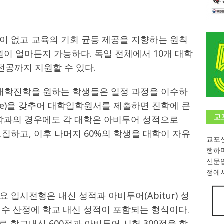
학대회(VfK)’ 성료
한인소식
8회 한국어능력시험 (TOPIK)
게시판 / 행사 / 알림
이 없고 교육의 기회 균등 제공을 지향하는 원칙
 독일 한인 차세대 협회(FLCG), 뮌헨 공대(TUM)서 화려한 출범
한
원이 얼마든지 가능하다. 독일 전체에서 10개 대학
 전공까지 지원할 수 있다.
니다.
사랑의 손길
 대학진학을 원하는 학생들은 일정 과정을 이수하
.
게시판 / 행사 / 알림
ulreife)을 갖추어 대학입학원서를 제출하면 진학에 큰
교
 학과의 경우에도 각 대학은 아비투어 성적으로
모집하고, 이후 나머지 60%의 학생을 대학이 자유
교포신
행하
신문
정에서
 입시전형은 내신 성적과 아비투어(Abitur) 성
점수 산정에 학교 내신 성적이 포함되는 형식이다.
로 학교내신 600점과 아비투어 시험 300점을 합