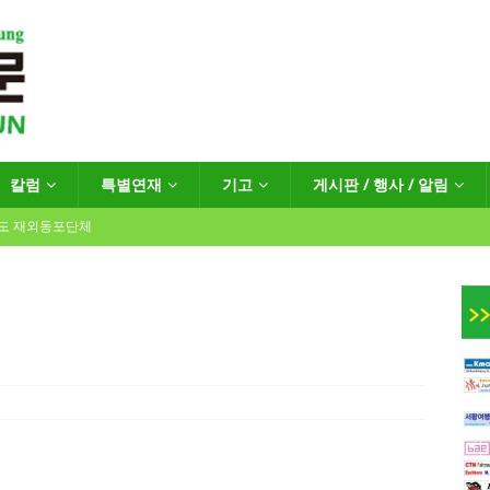
칼럼
특별연재
기고
게시판 / 행사 / 알림
년도 재외동포단체
인회장선거 공고
게시판 / 행사 / 알림
독일 연방·주정부 조치현황
 재독일한인체육회로 거듭나겠습니다”
한인소식
…“한-EU 협력 ‘가교’ 넘어 혁신 거점으로”
한인소식