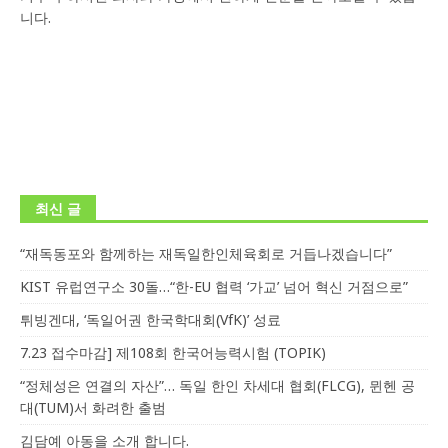
니다.
최신 글
“재독동포와 함께하는 재독일한인체육회로 거듭나겠습니다”
KIST 유럽연구소 30돌…“한-EU 협력 ‘가교’ 넘어 혁신 거점으로”
튀빙겐대, ‘독일어권 한국학대회(VfK)’ 성료
7.23 접수마감] 제108회 한국어능력시험 (TOPIK)
“정체성은 연결의 자산”… 독일 한인 차세대 협회(FLCG), 뮌헨 공
대(TUM)서 화려한 출범
김담예 아동을 소개 합니다.