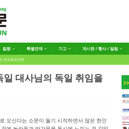
칼럼
특별연재
기고
게시판 / 행사 / 알림
년도 재외동포단체
독일 대사님의 독일 취임을
인회장선거 공고
게시판 / 행사 / 알림
독일 연방·주정부 조치현황
 재독일한인체육회로 거듭나겠습니다”
한인소식
로 오신다는 소문이 돌기 시작하면서 많은 한인
 것에 놀라움과 반가움을 동시에 느끼는 것 같았
…“한-EU 협력 ‘가교’ 넘어 혁신 거점으로”
한인소식