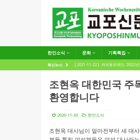
한인소식
문화
기획특집
[ 2021-11-22 ]
재외동포재단, ‘2022
최신뉴스
지원사업 수요조사’ 실시
한인소식
조현옥 대한민국 주
[ 2021-09-24 ]
함부르크한인회
환영합니다
제57회 정기총회 공고 및 제30대 한
[ 2020-12-14 ]
코로나 확산세에 따른 
2020-11-30
한인소식
(12.14일 기준)
게시판 / 행사 / 알림
[ 2026-07-27 ]
“재독동포와 함께하는
조현옥 대사님이 얼마전부터 새 대사
분들 특히 여성분들은 여성 대사라는
[ 2026-07-27 ]
KIST 유럽연구소 30돌