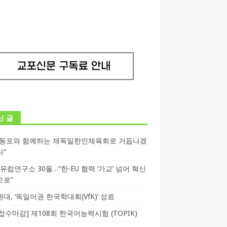
신 글
독동포와 함께하는 재독일한인체육회로 거듭나겠
다”
T 유럽연구소 30돌…“한-EU 협력 ‘가교’ 넘어 혁신
으로”
대, ‘독일어권 한국학대회(VfK)’ 성료
3 접수마감] 제108회 한국어능력시험 (TOPIK)