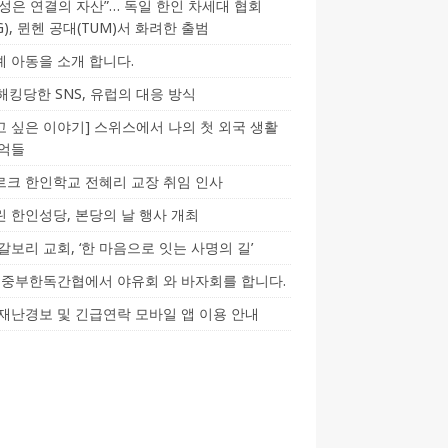
성은 연결의 자산”… 독일 한인 차세대 협회
CG), 뮌헨 공대(TUM)서 화려한 출범
 아동을 소개 합니다.
-해킹당한 SNS, 유럽의 대응 방식
 싶은 이야기] 스위스에서 나의 첫 외국 생활
기억들
크 한인학교 전혜리 교장 취임 인사
 한인성당, 본당의 날 행사 개최
갈보리 교회, ‘한 마음으로 잇는 사명의 길’
5] 중부한독간협에서 야유회 와 바자회를 합니다.
재난경보 및 긴급연락 모바일 앱 이용 안내