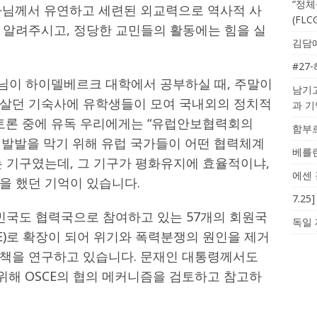
“정체
사님께서 유연하고 세련된 외교력으로 역사적 사
(FL
 알려주시고, 정당한 교민들의 활동에는 힘을 실
김담예
#27
대사님이 하이델베르크 대학에서 공부하실 때, 주말이
남기고
 살던 기숙사에 유학생들이 모여 국내외의 정치적
과 
 토론 중에 유독 우리에게는 “유럽안보협력회의
함부르
의 발발을 막기 위해 유럽 국가들이 어떤 협력체계
베를린
는 기구였는데, 그 기구가 평화유지에 효율적이냐,
에센 
을 했던 기억이 있습니다.
7.2
민국도 협력국으로 참여하고 있는 57개의 회원국
독일 
E)로 확장이 되어 위기와 폭력분쟁의 원인을 제거
책을 연구하고 있습니다. 문재인 대통령께서도
해 OSCE의 협의 메커니즘을 검토하고 참고하