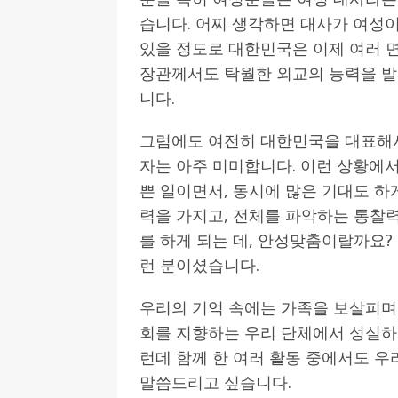
습니다. 어찌 생각하면 대사가 여성이
[ 2026-07-27 ]
튀빙겐대, ‘독일어권 한국
있을 정도로 대한민국은 이제 여러 
[ 2026-07-20 ]
7.23 접수마감] 제10
장관께서도 탁월한 외교의 능력을 
[ 2026-07-20 ]
“정체성은 연결의 자산”…
니다.
인소식
그럼에도 여전히 대한민국을 대표해
[ 2026-07-20 ]
김담예 아동을 소개 합
자는 아주 미미합니다. 이런 상황에서
[ 2022-03-20 ]
사진의 주인을 찾습니다
쁜 일이면서, 동시에 많은 기대도 하
력을 가지고, 전체를 파악하는 통찰
를 하게 되는 데, 안성맞춤이랄까요?
런 분이셨습니다.
우리의 기억 속에는 가족을 보살피며
회를 지향하는 우리 단체에서 성실하
런데 함께 한 여러 활동 중에서도 우
말씀드리고 싶습니다.