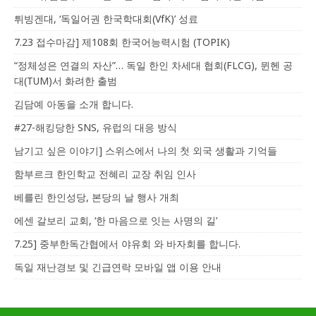
튀빙겐대, ‘독일어권 한국학대회(VfK)’ 성료
7.23 접수마감] 제108회 한국어능력시험 (TOPIK)
“정체성은 연결의 자산”… 독일 한인 차세대 협회(FLCG), 뮌헨 공
대(TUM)서 화려한 출범
김담예 아동을 소개 합니다.
#27-해킹당한 SNS, 유럽의 대응 방식
남기고 싶은 이야기] 스위스에서 나의 첫 외국 생활과 기억들
함부르크 한인학교 전혜리 교장 취임 인사
베를린 한인성당, 본당의 날 행사 개최
에센 갈보리 교회, ‘한 마음으로 잇는 사명의 길’
7.25] 중부한독간협에서 야유회 와 바자회를 합니다.
독일 재난경보 및 긴급연락 모바일 앱 이용 안내