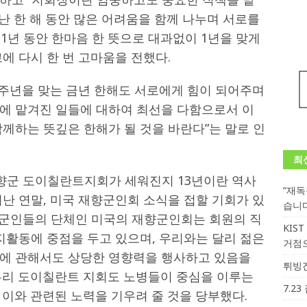
난 한 해 동안 많은 어려움을 함께 나누며 서로를
 1년 동안 한마음 한 뜻으로 대과없이 1년을 맞게
에 다시 한 번 고마움을 전했다.
주년을 맞는 금년 한해도 서로에게 힘이 되어주며
에 맡겨진 일들에 대하여 최선을 다함으로서 이
께하는 뜻깊은 한해가 될 것을 바란다”는 말로 인
최
“향군 도이칠란트지회가 세워진지 13년이란 역사
“재
난 연말, 미국 재향군인회 소식을 접할 기회가 있
습니
친 군인들의 단체인 미국의 재향군인회는 회원의 직
KIS
지활동에 중점을 두고 있으며, 우리와는 달리 젊은
거점
에 관해서도 상당한 영향력을 행사하고 있음을
튀빙겐
우리 도이칠란트 지회도 노병들이 중심을 이루는
7.2
이와 관련된 노력을 기우려 줄 것을 당부했다.