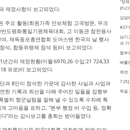
“정체
(FL
업과 재정사항이 보고되었다.
김담예
 주요 활동(회원가족 안보체험 고국방문, 우크
#27
 한반도평화통일기원체육대회, 고 이동관 참전용사
남기고
참여, 재독동포총연합회 도어스텐 한국의 날 행사
과 
참석, 합동위령제 참석 등)이 보고되었다.
함부르
의 재정현황(이월:6970,26 수입:21 724,33
베를린
7,18 유로)이 보고되었다.
에센 
7.2
단과 8인이 참석한 가운데 감사한 사실과 사업과
연한 기록과 최선을 다해 주어진 일들을 집행부
독일 
,특별히 향군살림을 잘해 낼 수 있도록 수차례 특
 고마움을 표하고, “본부 행정 비 수입 등, 정확
없다”라는 감사보고를 총회는 받아들였다.
평화통일기원 체육대회를 개최하게 됨에 따라