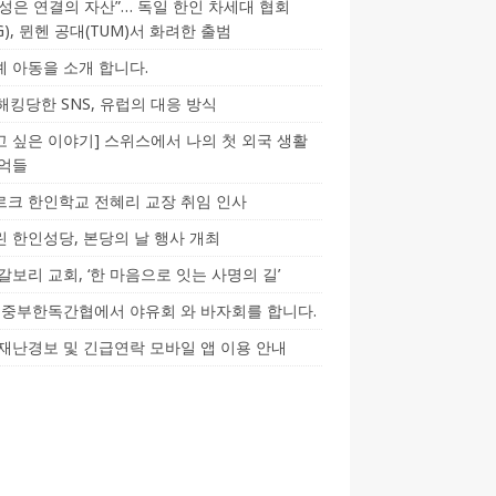
성은 연결의 자산”… 독일 한인 차세대 협회
CG), 뮌헨 공대(TUM)서 화려한 출범
 아동을 소개 합니다.
-해킹당한 SNS, 유럽의 대응 방식
 싶은 이야기] 스위스에서 나의 첫 외국 생활
기억들
크 한인학교 전혜리 교장 취임 인사
 한인성당, 본당의 날 행사 개최
갈보리 교회, ‘한 마음으로 잇는 사명의 길’
5] 중부한독간협에서 야유회 와 바자회를 합니다.
재난경보 및 긴급연락 모바일 앱 이용 안내