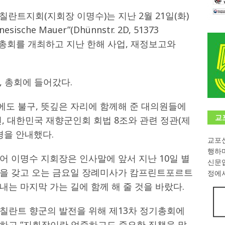
란트지회(지회장 이명수)는 지난 2월 21일(화)
학대회(VfK)’ 성료
한인소식
che Mauer”(Dhünnstr. 2D, 51373
8회 한국어능력시험 (TOPIK)
게시판 / 행사 / 알림
 정기총회를 개최하고 지난 한해 사업, 재정보고와
 독일 한인 차세대 협회(FLCG), 뮌헨 공대(TUM)서 화려한 출범
한
 총회에 들어갔다.
니다.
사랑의 손길
.
게시판 / 행사 / 알림
도 불구, 뜻깊은 자리에 함께해 준 대의원들에
교
, 대한민국 재향군인회 회법 8조와 관련 정관(제
배경을 안내했다.
교포신
행하
 이명수 지회장은 인사말에 앞서 지난 10일 별
신문
간을 갖고 오는 금요일 장례미사가 캄프린트포르트
정에서
는 마지막 가는 길에 함께 해 줄 것을 바랐다.
칠란트 향군의 발전을 위해 제13차 정기총회에
하고 “지회장이란 엄중하고도 중요한 직책을 맡