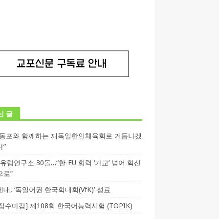
신 글
독동포와 함께하는 재독일한인체육회로 거듭나겠
다”
T 유럽연구소 30돌…“한-EU 협력 ‘가교’ 넘어 혁신
으로”
대, ‘독일어권 한국학대회(VfK)’ 성료
3 접수마감] 제108회 한국어능력시험 (TOPIK)