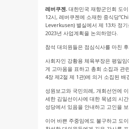
레버쿠젠.
대한민국 재향군인회 도이칠
[ 2026-07-27 ]
튀빙겐대, ‘독일어권 한국
12시, 레버쿠젠에 소재한 중식당“Chinesis
[ 2026-07-20 ]
7.23 접수마감] 제10
Leverkusen) 별실에서 제 13차
[ 2026-07-20 ]
“정체성은 연결의 자산”…
2023년 사업계획을 논의하였다.
인소식
참석 대의원들은 점심식사를 마친 후,
[ 2026-07-20 ]
김담예 아동을 소개 합
[ 2022-03-20 ]
사진의 주인을 찾습니다
사회자인 강황용 체육부장은 평일임에
게 고마움을 표하고 총회 소집과 관련
4장 제2절 제 1관)에 의거 소집된 
성원보고와 국민의례, 개회선언에 이어
세한 김일선이사에 대한 묵념의 시
성당에서 있음을 안내하고 고인을 보내
이어 바쁜 주중임에도 불구하고 도이
참석한 대의원들에게 깊은 감사를 표