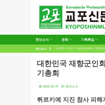
한인소식
문화
기획특집
[ 2021-11-22 ]
재외동포재단, ‘2022
최신뉴스
지원사업 수요조사’ 실시
한인소식
대한민국 재향군인회 
[ 2021-09-24 ]
함부르크한인회
기총회
제57회 정기총회 공고 및 제30대 한
[ 2020-12-14 ]
코로나 확산세에 따른 
2023-02-27
한인소식
(12.14일 기준)
게시판 / 행사 / 알림
[ 2026-07-27 ]
“재독동포와 함께하는
튀르키예 지진 참사 피해
[ 2026-07-27 ]
KIST 유럽연구소 30돌