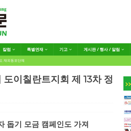
칼럼
특별연재
기고
게시판 / 행사 / 알림
년도 재외동포단체
도이칠란트지회 제 13차 정
인회장선거 공고
게시판 / 행사 / 알림
독일 연방·주정부 조치현황
 재독일한인체육회로 거듭나겠습니다”
한인소식
자 돕기 모금 캠페인도 가져
…“한-EU 협력 ‘가교’ 넘어 혁신 거점으로”
한인소식