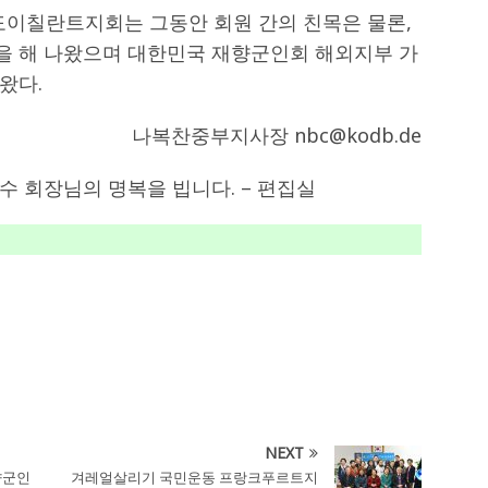
도이칠란트지회는 그동안 회원 간의 친목은 물론,
을 해 나왔으며 대한민국 재향군인회 해외지부 가
왔다.
나복찬중부지사장 nbc@kodb.de
이명수 회장님의 명복을 빕니다. – 편집실
NEXT
향군인
겨레얼살리기 국민운동 프랑크푸르트지