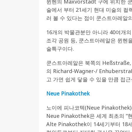
뮌헨의 Maxvorstadt 구에 위치
술에서 부터 21세기 현대 미술의 컬
[ 2026-07-27 ]
튀빙겐대, ‘독일어권 한국
러 볼 수 있다는 점이 쿤스트아레알의
[ 2026-07-20 ]
7.23 접수마감] 제10
[ 2026-07-20 ]
“정체성은 연결의 자산”…
16개의 박물관분만 아니라 40여개의 갤
인소식
조각 공원 등, 쿤스트아레알은 뮌헨
술특구이다.
[ 2026-07-20 ]
김담예 아동을 소개 합
[ 2022-03-20 ]
사진의 주인을 찾습니다
쿤스트아레알은 북쪽의 Heßstraße, 동쪽
의 Richard-Wagner-/ Enhub
고 가면 쉽게 닿을 수 있을 만큼 접
Neue Pinakothek
노이에 피나코텍(Neue Pinakothe
Neue Pinakothek은 세계 최초
Alte Pinakothek이 14세기부