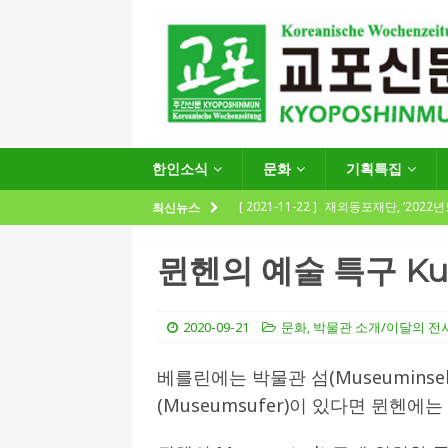
한인소식
문화
기획특집
[ 2021-11-22 ]
재외동포재단, ‘2022
최신뉴스
지원사업 수요조사’ 실시
한인소식
뮌헨의 예술 특구 Kun
[ 2021-09-24 ]
함부르크한인회
제57회 정기총회 공고 및 제30대 한
2020-09-21
문화
,
박물관 소개/이달의 전
[ 2020-12-14 ]
코로나 확산세에 따른 
베를린에는 박물관 섬(Museumins
(12.14일 기준)
게시판 / 행사 / 알림
(Museumsufer)이 있다면 뮌헨에는 
[ 2026-07-27 ]
“재독동포와 함께하는
[ 2026-07-27 ]
KIST 유럽연구소 30돌