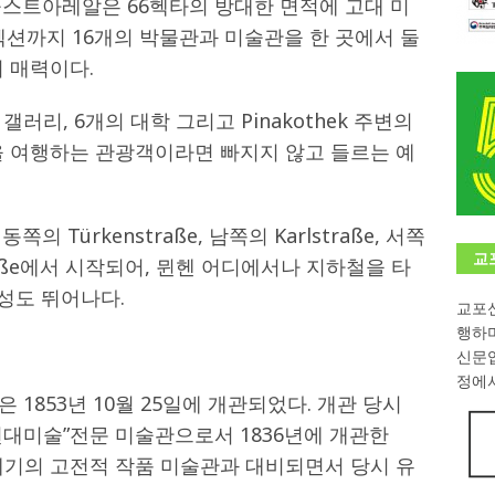
한 쿤스트아레알은 66헥타의 방대한 면적에 고대 미
렉션까지 16개의 박물관과 미술관을 한 곳에서 둘
학대회(VfK)’ 성료
한인소식
 매력이다.
8회 한국어능력시험 (TOPIK)
게시판 / 행사 / 알림
 독일 한인 차세대 협회(FLCG), 뮌헨 공대(TUM)서 화려한 출범
한
러리, 6개의 대학 그리고 Pinakothek 주변의
을 여행하는 관광객이라면 빠지지 않고 들르는 예
니다.
사랑의 손길
.
게시판 / 행사 / 알림
의 Türkenstraße, 남쪽의 Karlstraße, 서쪽
교
erstraße에서 시작되어, 뮌헨 어디에서나 지하철을 타
근성도 뛰어나다.
교포신
행하
신문
정에서
k)은 1853년 10월 25일에 개관되었다. 개관 당시
의 “현대미술”전문 미술관으로서 1836년에 개관한
터 18세기의 고전적 작품 미술관과 대비되면서 당시 유