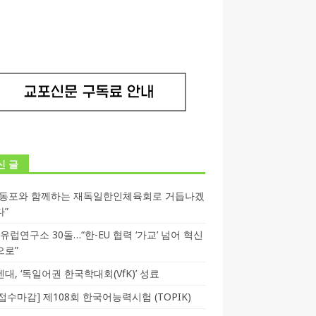
신 글
독동포와 함께하는 재독일한인체육회로 거듭나겠
다”
T 유럽연구소 30돌…“한-EU 협력 ‘가교’ 넘어 혁신
으로”
대, ‘독일어권 한국학대회(VfK)’ 성료
3 접수마감] 제108회 한국어능력시험 (TOPIK)