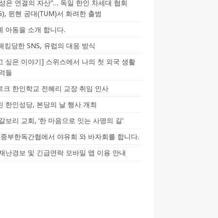
성은 연결의 자산”… 독일 한인 차세대 협회
CG), 뮌헨 공대(TUM)서 화려한 출범
 아동을 소개 합니다.
-해킹당한 SNS, 유럽의 대응 방식
 싶은 이야기] 스위스에서 나의 첫 외국 생활
기억들
크 한인학교 전혜리 교장 취임 인사
 한인성당, 본당의 날 행사 개최
갈보리 교회, ‘한 마음으로 잇는 사명의 길’
5] 중부한독간협에서 야유회 와 바자회를 합니다.
재난경보 및 긴급연락 모바일 앱 이용 안내