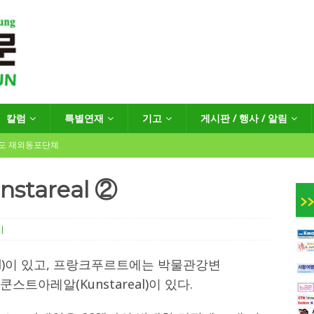
칼럼
특별연재
기고
게시판 / 행사 / 알림
년도 재외동포단체
stareal ②
인회장선거 공고
게시판 / 행사 / 알림
시
독일 연방·주정부 조치현황
el)이 있고, 프랑크푸르트에는 박물관강변
쿤스트아레알(Kunstareal)이 있다.
 재독일한인체육회로 거듭나겠습니다”
한인소식
…“한-EU 협력 ‘가교’ 넘어 혁신 거점으로”
한인소식