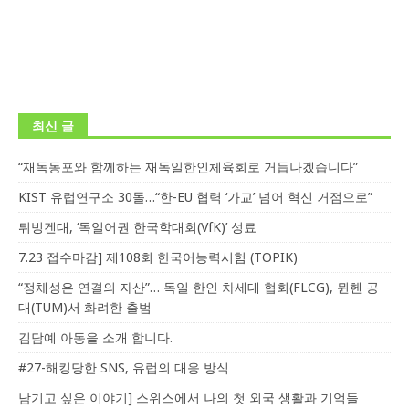
최신 글
“재독동포와 함께하는 재독일한인체육회로 거듭나겠습니다”
KIST 유럽연구소 30돌…“한-EU 협력 ‘가교’ 넘어 혁신 거점으로”
튀빙겐대, ‘독일어권 한국학대회(VfK)’ 성료
7.23 접수마감] 제108회 한국어능력시험 (TOPIK)
“정체성은 연결의 자산”… 독일 한인 차세대 협회(FLCG), 뮌헨 공
대(TUM)서 화려한 출범
김담예 아동을 소개 합니다.
#27-해킹당한 SNS, 유럽의 대응 방식
남기고 싶은 이야기] 스위스에서 나의 첫 외국 생활과 기억들