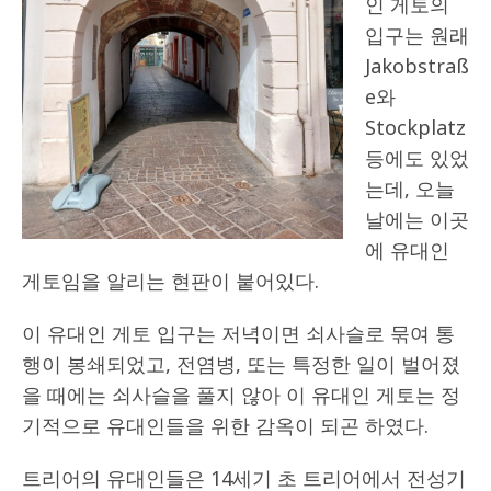
인 게토의
입구는 원래
Jakobstraß
e와
Stockplatz
등에도 있었
는데, 오늘
날에는 이곳
에 유대인
게토임을 알리는 현판이 붙어있다.
이 유대인 게토 입구는 저녁이면 쇠사슬로 묶여 통
행이 봉쇄되었고, 전염병, 또는 특정한 일이 벌어졌
을 때에는 쇠사슬을 풀지 않아 이 유대인 게토는 정
기적으로 유대인들을 위한 감옥이 되곤 하였다.
트리어의 유대인들은 14세기 초 트리어에서 전성기