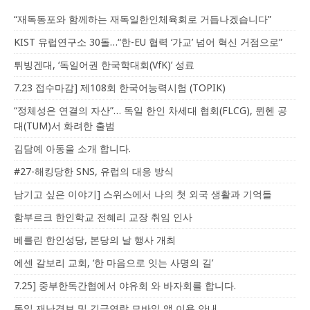
“재독동포와 함께하는 재독일한인체육회로 거듭나겠습니다”
KIST 유럽연구소 30돌…“한-EU 협력 ‘가교’ 넘어 혁신 거점으로”
튀빙겐대, ‘독일어권 한국학대회(VfK)’ 성료
7.23 접수마감] 제108회 한국어능력시험 (TOPIK)
“정체성은 연결의 자산”… 독일 한인 차세대 협회(FLCG), 뮌헨 공
대(TUM)서 화려한 출범
김담예 아동을 소개 합니다.
#27-해킹당한 SNS, 유럽의 대응 방식
남기고 싶은 이야기] 스위스에서 나의 첫 외국 생활과 기억들
함부르크 한인학교 전혜리 교장 취임 인사
베를린 한인성당, 본당의 날 행사 개최
에센 갈보리 교회, ‘한 마음으로 잇는 사명의 길’
7.25] 중부한독간협에서 야유회 와 바자회를 합니다.
독일 재난경보 및 긴급연락 모바일 앱 이용 안내