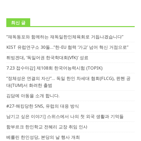
최신 글
“재독동포와 함께하는 재독일한인체육회로 거듭나겠습니다”
KIST 유럽연구소 30돌…“한-EU 협력 ‘가교’ 넘어 혁신 거점으로”
튀빙겐대, ‘독일어권 한국학대회(VfK)’ 성료
7.23 접수마감] 제108회 한국어능력시험 (TOPIK)
“정체성은 연결의 자산”… 독일 한인 차세대 협회(FLCG), 뮌헨 공
대(TUM)서 화려한 출범
김담예 아동을 소개 합니다.
#27-해킹당한 SNS, 유럽의 대응 방식
남기고 싶은 이야기] 스위스에서 나의 첫 외국 생활과 기억들
함부르크 한인학교 전혜리 교장 취임 인사
베를린 한인성당, 본당의 날 행사 개최