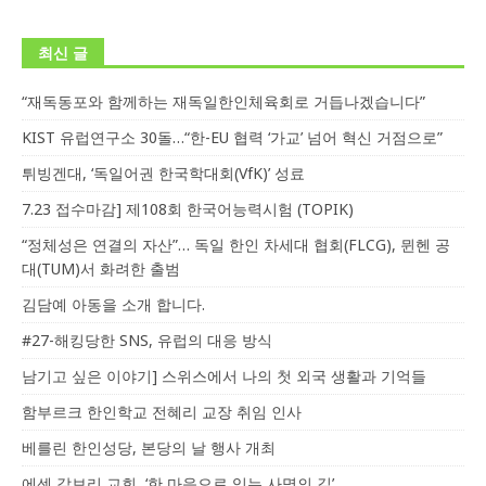
최신 글
“재독동포와 함께하는 재독일한인체육회로 거듭나겠습니다”
KIST 유럽연구소 30돌…“한-EU 협력 ‘가교’ 넘어 혁신 거점으로”
튀빙겐대, ‘독일어권 한국학대회(VfK)’ 성료
7.23 접수마감] 제108회 한국어능력시험 (TOPIK)
“정체성은 연결의 자산”… 독일 한인 차세대 협회(FLCG), 뮌헨 공
대(TUM)서 화려한 출범
김담예 아동을 소개 합니다.
#27-해킹당한 SNS, 유럽의 대응 방식
남기고 싶은 이야기] 스위스에서 나의 첫 외국 생활과 기억들
함부르크 한인학교 전혜리 교장 취임 인사
베를린 한인성당, 본당의 날 행사 개최
에센 갈보리 교회, ‘한 마음으로 잇는 사명의 길’