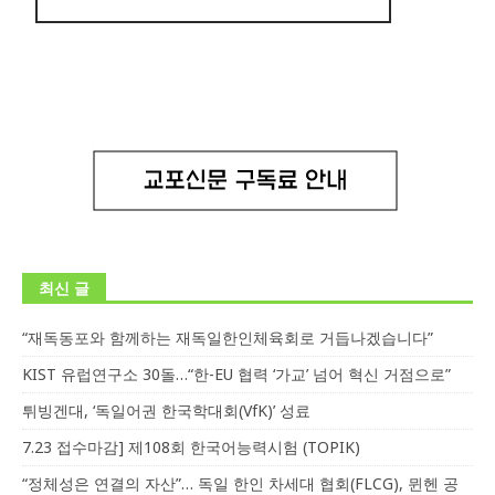
최신 글
“재독동포와 함께하는 재독일한인체육회로 거듭나겠습니다”
KIST 유럽연구소 30돌…“한-EU 협력 ‘가교’ 넘어 혁신 거점으로”
튀빙겐대, ‘독일어권 한국학대회(VfK)’ 성료
7.23 접수마감] 제108회 한국어능력시험 (TOPIK)
“정체성은 연결의 자산”… 독일 한인 차세대 협회(FLCG), 뮌헨 공