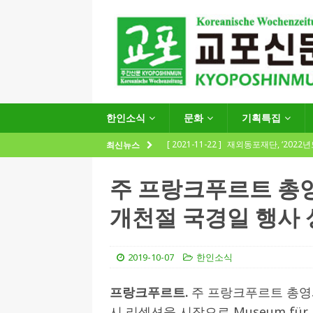
한인소식
문화
기획특집
[ 2021-11-22 ]
재외동포재단, ‘2022
최신뉴스
지원사업 수요조사’ 실시
한인소식
주 프랑크푸르트 총
[ 2021-09-24 ]
함부르크한인회
개천절 국경일 행사
제57회 정기총회 공고 및 제30대 한
[ 2020-12-14 ]
코로나 확산세에 따른 
2019-10-07
한인소식
(12.14일 기준)
게시판 / 행사 / 알림
[ 2026-07-27 ]
“재독동포와 함께하는
프랑크푸르트.
주 프랑크푸르트 총영사관
시 리셉션을 시작으로 Museum für
[ 2026-07-27 ]
KIST 유럽연구소 30돌