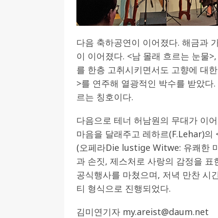
다음 축하공연이 이어졌다. 해금과 
이 이어졌다. <남 몰래 흐르는 눈물>
를 한층 고취시키면서도 고향에 대한
>를 연주해 열광적인 박수를 받았다
르는 칭호이다.
다음으로 테너 허남원의 무대가 이어
마음을 달래주고 레하르(F.Lehar)의 <W
(오페라Die lustige Witwe: 
과 손짓, 제스처로 사랑의 감정을 
공식행사를 마쳤으며, 저녁 만찬 시
티 형식으로 진행되었다.
김미연기자 my.areist@daum.net