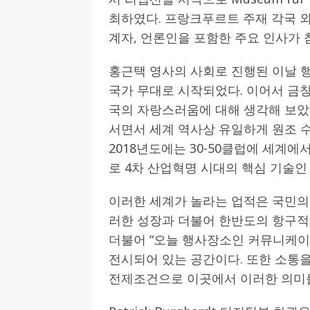
최하였다. 프랑크푸르트 주재 각국 외
[ 2026-07-27 ]
튀빙겐대, ‘독일어권 한국
계자, 언론인을 포함한 주요 인사가
[ 2026-07-20 ]
7.23 접수마감] 제10
홍근택 영사의 사회로 진행된 이날 
[ 2026-07-20 ]
“정체성은 연결의 자산”…
국가 무대로 시작되었다. 이어서 금
인소식
국의 자랑스러움에 대해 생각해 보았다
[ 2026-07-20 ]
김담예 아동을 소개 합
서면서 세계 역사상 유일하게 원조 
[ 2022-03-20 ]
사진의 주인을 찾습니다
2018년도에는 30-50클럽에 세계에
로 4차 산업혁명 시대의 핵심 기술인
이러한 세계가 놀라는 업적은 국민의
러한 성장과 더불어 한반도의 항구적
더불어 “오늘 행사장소인 커뮤니케이
전시되어 있는 공간이다. 또한 소통
전제조건으로 이곳에서 이러한 의미를