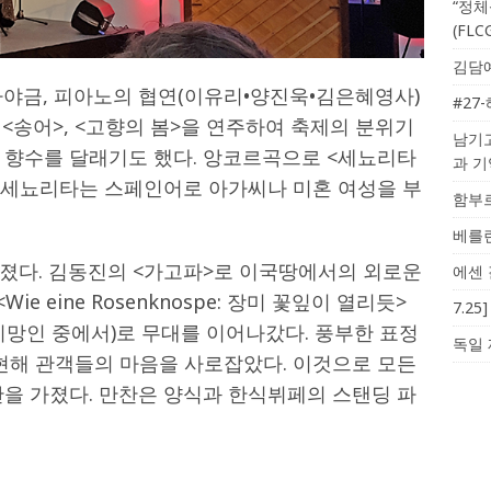
“정체
(FL
김담예
가야금, 피아노의 협연(이유리•양진욱•김은혜영사)
#27
, <송어>, <고향의 봄>을 연주하여 축제의 분위기
남기고
 향수를 달래기도 했다. 앙코르곡으로 <세뇨리타
과 
. 세뇨리타는 스페인어로 아가씨나 미혼 여성을 부
함부르
베를린
졌다. 김동진의 <가고파>로 이국땅에서의 외로운
에센 
ie eine Rosenknospe: 장미 꽃잎이 열리듯>
7.2
유쾌한 미망인 중에서)로 무대를 이어나갔다. 풍부한 표정
독일 
표현해 관객들의 마음을 사로잡았다. 이것으로 모든
간을 가졌다. 만찬은 양식과 한식뷔페의 스탠딩 파