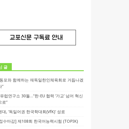
신 글
독동포와 함께하는 재독일한인체육회로 거듭나겠
다”
T 유럽연구소 30돌…“한-EU 협력 ‘가교’ 넘어 혁신
으로”
대, ‘독일어권 한국학대회(VfK)’ 성료
3 접수마감] 제108회 한국어능력시험 (TOPIK)