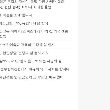
성은 연결의 자산”… 독일 한인 차세대 협회
CG), 뮌헨 공대(TUM)서 화려한 출범
 아동을 소개 합니다.
-해킹당한 SNS, 유럽의 대응 방식
 싶은 이야기] 스위스에서 나의 첫 외국 생활
기억들
크 한인학교 전혜리 교장 취임 인사
 한인성당, 본당의 날 행사 개최
갈보리 교회, ‘한 마음으로 잇는 사명의 길’
5] 중부한독간협에서 야유회 와 바자회를 합니다.
재난경보 및 긴급연락 모바일 앱 이용 안내