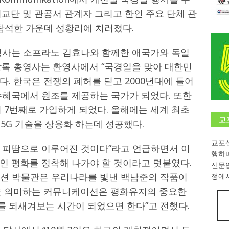
교단 및 관공서 관계자 그리고 한인 주요 단체 관
학대회(VfK)’ 성료
한인소식
 참석한 가운데 성황리에 치러졌다.
8회 한국어능력시험 (TOPIK)
게시판 / 행사 / 알림
행사는 소프라노 김효나와 함께한 애국가와 독일
 독일 한인 차세대 협회(FLCG), 뮌헨 공대(TUM)서 화려한 출범
한
창록 총영사는 환영사에서 “국경일을 맞아 대한민
. 한국은 전쟁의 폐허를 딛고 2000년대에 들어
니다.
사랑의 손길
수혜국에서 원조를 제공하는 국가가 되었다. 또한
.
게시판 / 행사 / 알림
서 7번째로 가입하게 되었다. 올해에는 세계 최초
교
 5G 기술을 상용화 하는데 성공했다.
교포신
 피땀으로 이루어진 것이다”라고 언급하면서 이
행하
인 평화를 정착해 나가야 할 것이라고 덧붙였다.
신문
션 박물관은 우리나라를 빛낸 백남준의 작품이
정에서
을 의미하는 커뮤니케이션은 평화유지의 중요한
 되새겨보는 시간이 되었으면 한다”고 전했다.