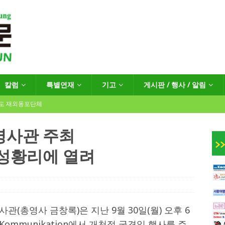
칼럼
특별연재
기고
게시판 / 행사 / 알림
년도 재외동포단체
영사관 주최
 성황리에 열려
인회장선거 공고
게시판 / 행사 / 알림
독일 연방·주정부 조치현황
 재독일한인체육회로 거듭나겠습니다”
한인소식
(총영사 금창록)은 지난 9월 30일(월) 오후 6
 Kommunikation에서 개천절 국경일 행사를 주
…“한-EU 협력 ‘가교’ 넘어 혁신 거점으로”
한인소식