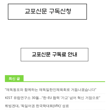
최신 글
“재독동포와 함께하는 재독일한인체육회로 거듭나겠습니다”
KIST 유럽연구소 30돌…“한-EU 협력 ‘가교’ 넘어 혁신 거점으로”
튀빙겐대, ‘독일어권 한국학대회(VfK)’ 성료