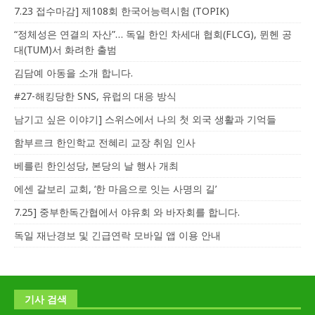
7.23 접수마감] 제108회 한국어능력시험 (TOPIK)
“정체성은 연결의 자산”… 독일 한인 차세대 협회(FLCG), 뮌헨 공
대(TUM)서 화려한 출범
김담예 아동을 소개 합니다.
#27-해킹당한 SNS, 유럽의 대응 방식
남기고 싶은 이야기] 스위스에서 나의 첫 외국 생활과 기억들
함부르크 한인학교 전혜리 교장 취임 인사
베를린 한인성당, 본당의 날 행사 개최
에센 갈보리 교회, ‘한 마음으로 잇는 사명의 길’
7.25] 중부한독간협에서 야유회 와 바자회를 합니다.
독일 재난경보 및 긴급연락 모바일 앱 이용 안내
기사 검색