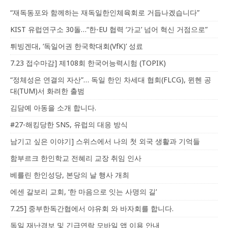
“재독동포와 함께하는 재독일한인체육회로 거듭나겠습니다”
KIST 유럽연구소 30돌…“한-EU 협력 ‘가교’ 넘어 혁신 거점으로”
튀빙겐대, ‘독일어권 한국학대회(VfK)’ 성료
7.23 접수마감] 제108회 한국어능력시험 (TOPIK)
“정체성은 연결의 자산”… 독일 한인 차세대 협회(FLCG), 뮌헨 공
대(TUM)서 화려한 출범
김담예 아동을 소개 합니다.
#27-해킹당한 SNS, 유럽의 대응 방식
남기고 싶은 이야기] 스위스에서 나의 첫 외국 생활과 기억들
함부르크 한인학교 전혜리 교장 취임 인사
베를린 한인성당, 본당의 날 행사 개최
에센 갈보리 교회, ‘한 마음으로 잇는 사명의 길’
7.25] 중부한독간협에서 야유회 와 바자회를 합니다.
독일 재난경보 및 긴급연락 모바일 앱 이용 안내