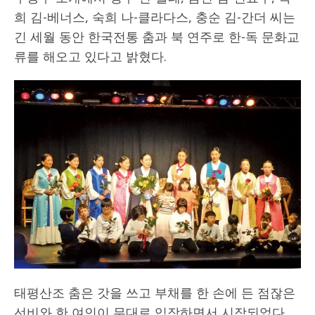
희 김-베너스, 숙희 나-클라다스, 충순 김-간더 씨는
긴 세월 동안 한국전통 춤과 북 연주로 한-독 문화교
류를 해오고 있다고 밝혔다.
태평산조 춤은 갓을 쓰고 부채를 한 손에 든 점잖은
선비와 한 여인이 무대로 입장하면서 시작되었다.