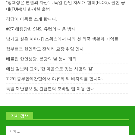
“정체성은 연결의 자산”… 독일 한인 차세대 협회(FLCG), 뮌헨 공
대(TUM)서 화려한 출범
김담예 아동을 소개 합니다.
#27-해킹당한 SNS, 유럽의 대응 방식
남기고 싶은 이야기] 스위스에서 나의 첫 외국 생활과 기억들
함부르크 한인학교 전혜리 교장 취임 인사
베를린 한인성당, 본당의 날 행사 개최
에센 갈보리 교회, ‘한 마음으로 잇는 사명의 길’
7.25] 중부한독간협에서 야유회 와 바자회를 합니다.
독일 재난경보 및 긴급연락 모바일 앱 이용 안내
기사 검색