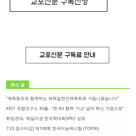
최신 글
“재독동포와 함께하는 재독일한인체육회로 거듭나겠습니다”
KIST 유럽연구소 30돌…“한-EU 협력 ‘가교’ 넘어 혁신 거점으로”
튀빙겐대, ‘독일어권 한국학대회(VfK)’ 성료
7.23 접수마감] 제108회 한국어능력시험 (TOPIK)