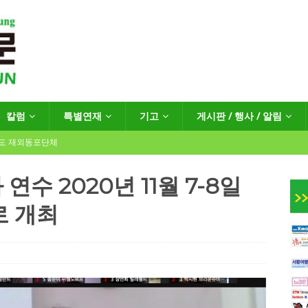
칼럼
특별연재
기고
게시판 / 행사 / 알림
년도 재외동포단체
수 2020년 11월 7-8일
로 개최
인회장선거 공고
게시판 / 행사 / 알림
독일 연방·주정부 조치현황
 재독일한인체육회로 거듭나겠습니다”
한인소식
…“한-EU 협력 ‘가교’ 넘어 혁신 거점으로”
한인소식