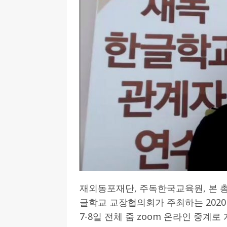
[ 2026-07-27 ]
튀빙겐대, ‘독일어권 한국
[ 2026-07-20 ]
7.23 접수마감] 제10
[ 2026-07-20 ]
“정체성은 연결의 자산”…
인소식
[ 2026-07-20 ]
김담예 아동을 소개 합
[ 2022-03-20 ]
사진의 주인을 찾습니다
재외동포재단, 주독한국교육원, 본 
글학교 교장협의회가 주최하는 2020
7-8일 전체 줌 zoom 온라인 중계로