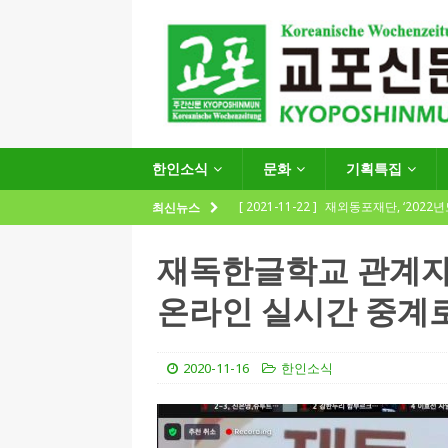
한인소식
문화
기획특집
[ 2021-11-22 ]
재외동포재단, ‘2022
최신뉴스
지원사업 수요조사’ 실시
한인소식
재독한글학교 관계자 연
[ 2021-09-24 ]
함부르크한인회
온라인 실시간 중계
제57회 정기총회 공고 및 제30대 한
[ 2020-12-14 ]
코로나 확산세에 따른 
2020-11-16
한인소식
(12.14일 기준)
게시판 / 행사 / 알림
[ 2026-07-27 ]
“재독동포와 함께하는
[ 2026-07-27 ]
KIST 유럽연구소 30돌