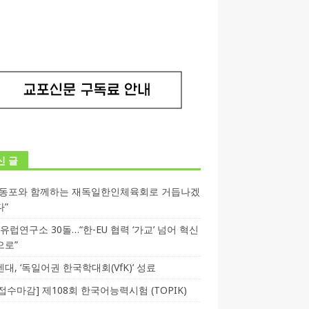
신 글
독동포와 함께하는 재독일한인체육회로 거듭나겠
다”
T 유럽연구소 30돌…“한-EU 협력 ‘가교’ 넘어 혁신
으로”
대, ‘독일어권 한국학대회(VfK)’ 성료
3 접수마감] 제108회 한국어능력시험 (TOPIK)