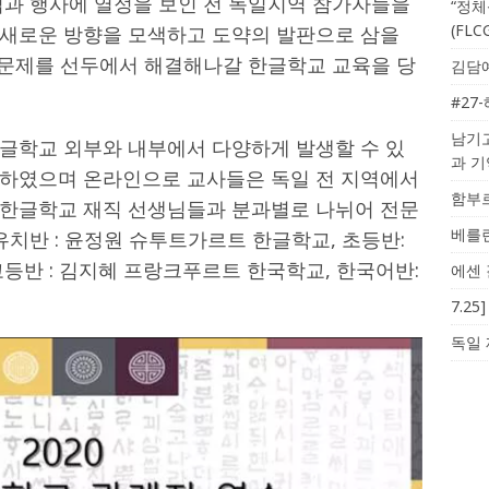
업과 행사에 열정을 보인 전 독일지역 참가자들을
“정체
(FL
새로운 방향을 모색하고 도약의 발판으로 삼을
의 문제를 선두에서 해결해나갈 한글학교 교육을 당
김담예
#27
남기고
글학교 외부와 내부에서 다양하게 발생할 수 있
과 
의하였으며 온라인으로 교사들은 독일 전 지역에서
함부르
 한글학교 재직 선생님들과 분과별로 나뉘어 전문
베를린
유치반 : 윤정원 슈투트가르트 한글학교, 초등반:
등반 : 김지혜 프랑크푸르트 한국학교, 한국어반:
에센 
7.2
독일 