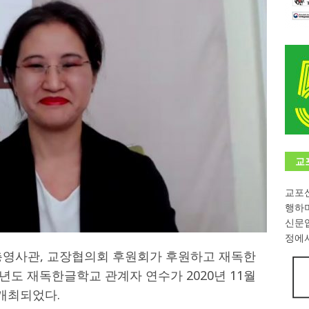
학대회(VfK)’ 성료
한인소식
8회 한국어능력시험 (TOPIK)
게시판 / 행사 / 알림
 독일 한인 차세대 협회(FLCG), 뮌헨 공대(TUM)서 화려한 출범
한
니다.
사랑의 손길
.
게시판 / 행사 / 알림
교
교포신
행하
신문
정에서
총영사관, 교장협의회 후원회가 후원하고 재독한
년도 재독한글학교 관계자 연수가 2020년 11월
 개최되었다.