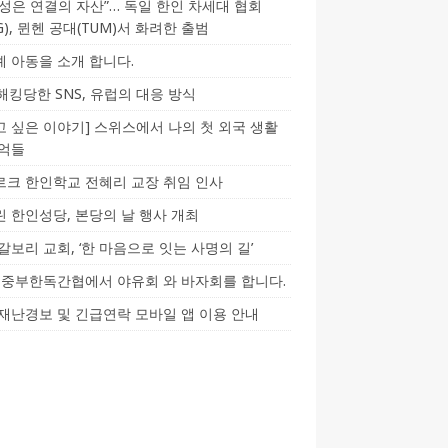
성은 연결의 자산”… 독일 한인 차세대 협회
CG), 뮌헨 공대(TUM)서 화려한 출범
 아동을 소개 합니다.
-해킹당한 SNS, 유럽의 대응 방식
 싶은 이야기] 스위스에서 나의 첫 외국 생활
기억들
크 한인학교 전혜리 교장 취임 인사
 한인성당, 본당의 날 행사 개최
갈보리 교회, ‘한 마음으로 잇는 사명의 길’
5] 중부한독간협에서 야유회 와 바자회를 합니다.
재난경보 및 긴급연락 모바일 앱 이용 안내