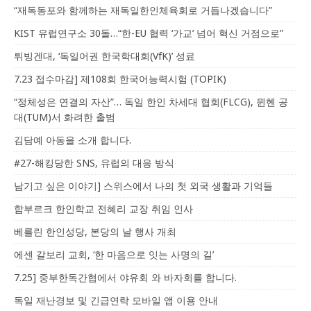
“재독동포와 함께하는 재독일한인체육회로 거듭나겠습니다”
KIST 유럽연구소 30돌…“한-EU 협력 ‘가교’ 넘어 혁신 거점으로”
튀빙겐대, ‘독일어권 한국학대회(VfK)’ 성료
7.23 접수마감] 제108회 한국어능력시험 (TOPIK)
“정체성은 연결의 자산”… 독일 한인 차세대 협회(FLCG), 뮌헨 공
대(TUM)서 화려한 출범
김담예 아동을 소개 합니다.
#27-해킹당한 SNS, 유럽의 대응 방식
남기고 싶은 이야기] 스위스에서 나의 첫 외국 생활과 기억들
함부르크 한인학교 전혜리 교장 취임 인사
베를린 한인성당, 본당의 날 행사 개최
에센 갈보리 교회, ‘한 마음으로 잇는 사명의 길’
7.25] 중부한독간협에서 야유회 와 바자회를 합니다.
독일 재난경보 및 긴급연락 모바일 앱 이용 안내