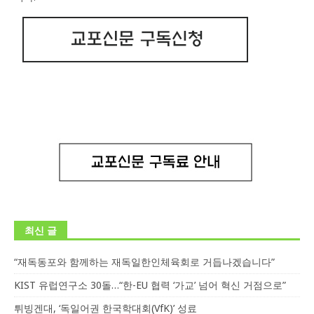
최신 글
“재독동포와 함께하는 재독일한인체육회로 거듭나겠습니다”
KIST 유럽연구소 30돌…“한-EU 협력 ‘가교’ 넘어 혁신 거점으로”
튀빙겐대, ‘독일어권 한국학대회(VfK)’ 성료