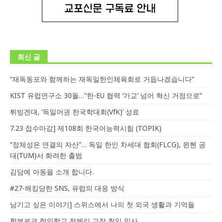
최신 글
“재독동포와 함께하는 재독일한인체육회로 거듭나겠습니다”
KIST 유럽연구소 30돌…“한-EU 협력 ‘가교’ 넘어 혁신 거점으로”
튀빙겐대, ‘독일어권 한국학대회(VfK)’ 성료
7.23 접수마감] 제108회 한국어능력시험 (TOPIK)
“정체성은 연결의 자산”… 독일 한인 차세대 협회(FLCG), 뮌헨 공
대(TUM)서 화려한 출범
김담예 아동을 소개 합니다.
#27-해킹당한 SNS, 유럽의 대응 방식
남기고 싶은 이야기] 스위스에서 나의 첫 외국 생활과 기억들
함부르크 한인학교 전혜리 교장 취임 인사