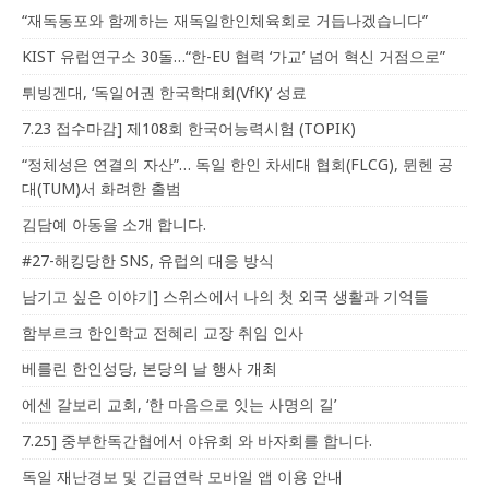
“재독동포와 함께하는 재독일한인체육회로 거듭나겠습니다”
KIST 유럽연구소 30돌…“한-EU 협력 ‘가교’ 넘어 혁신 거점으로”
튀빙겐대, ‘독일어권 한국학대회(VfK)’ 성료
7.23 접수마감] 제108회 한국어능력시험 (TOPIK)
“정체성은 연결의 자산”… 독일 한인 차세대 협회(FLCG), 뮌헨 공
대(TUM)서 화려한 출범
김담예 아동을 소개 합니다.
#27-해킹당한 SNS, 유럽의 대응 방식
남기고 싶은 이야기] 스위스에서 나의 첫 외국 생활과 기억들
함부르크 한인학교 전혜리 교장 취임 인사
베를린 한인성당, 본당의 날 행사 개최
에센 갈보리 교회, ‘한 마음으로 잇는 사명의 길’
7.25] 중부한독간협에서 야유회 와 바자회를 합니다.
독일 재난경보 및 긴급연락 모바일 앱 이용 안내