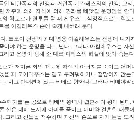
촌들인 티탄족과의 전쟁과 거인족 기간테스와의 전쟁, 그리
린 저주에 의해 자식에 의해 권좌를 빼앗길 운명임을 안다
스와 헥토르가 결투를 할 때 제우스는 심정적으로는 헥토르
르를 아킬레우스 손에 죽게 내버려 둔다.
없다. 트로이 전쟁의 최대 영웅 아킬레우스는 전쟁에 나가
 죽어야 하는 운명을 타고 난다. 그러나 아킬레우스는 자
그리고 운명이 정해 준 대로 파리스의 화살에 맞아 죽는다
오스가 저지른 죄악 때문에 자신의 아버지를 죽이고 어머
었을 때 오이디푸스는 결코 두려워하거나 절망하지 않는다
 등지고 반대편에 있는 테베로 향한다. 그러나 테베야말
수께끼를 푼 공으로 테베의 왕녀와 결혼하여 왕이 된다.
폴론 신은 테베 도시에 아비를 죽이고 어미와 결혼한 패륜
. 그리고 신들을 저주하며 자신의 손으로 자기 눈을 도