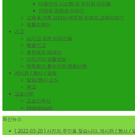
다중언어 시스템 속 우리의 아이들
언어와 정체성 이야기
교육 & 가족 상담사 배문정 선생의 교육이야기
생활지원단
기고
남기고 싶은 이야기들
특별기고
류현옥의 에세이
가지가지 생활정보
재독화가 황수잔의 명화산책
게시판 / 행사 / 알림
알림/행사 소식
부고
교포신문
교포신문사
Impressum
최신뉴스
[ 2022-03-20 ]
사진의 주인을 찾습니다.
게시판 / 행사 /