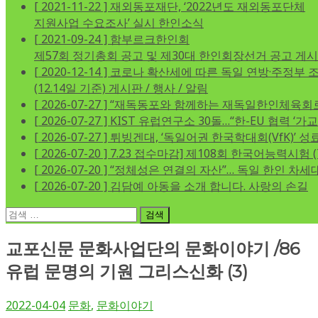
[ 2021-11-22 ]
재외동포재단, ‘2022년도 재외동포단체
지원사업 수요조사’ 실시
한인소식
[ 2021-09-24 ]
함부르크한인회
제57회 정기총회 공고 및 제30대 한인회장선거 공고
게시
[ 2020-12-14 ]
코로나 확산세에 따른 독일 연방·주정부 
(12.14일 기준)
게시판 / 행사 / 알림
[ 2026-07-27 ]
“재독동포와 함께하는 재독일한인체육회
[ 2026-07-27 ]
KIST 유럽연구소 30돌…“한-EU 협력 ‘가
[ 2026-07-27 ]
튀빙겐대, ‘독일어권 한국학대회(VfK)’ 성
[ 2026-07-20 ]
7.23 접수마감] 제108회 한국어능력시험 (
[ 2026-07-20 ]
“정체성은 연결의 자산”… 독일 한인 차세대 
[ 2026-07-20 ]
김담예 아동을 소개 합니다.
사랑의 손길
검
색:
교포신문 문화사업단의 문화이야기 /86
유럽 문명의 기원 그리스신화 (3)
2022-04-04
문화
,
문화이야기