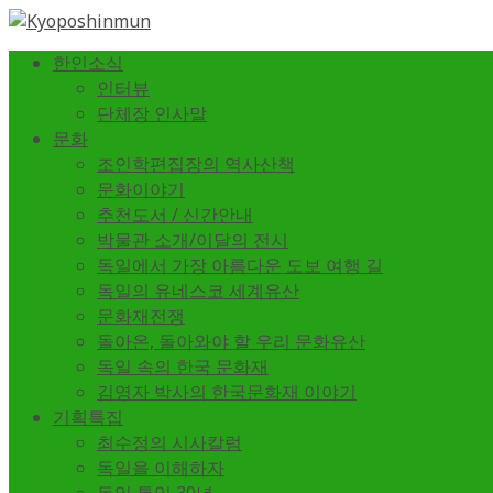
한인소식
인터뷰
단체장 인사말
문화
조인학편집장의 역사산책
문화이야기
추천도서 / 신간안내
박물관 소개/이달의 전시
독일에서 가장 아름다운 도보 여행 길
독일의 유네스코 세계유산
문화재전쟁
돌아온, 돌아와야 할 우리 문화유산
독일 속의 한국 문화재
김영자 박사의 한국문화재 이야기
기획특집
최수정의 시사칼럼
독일을 이해하자