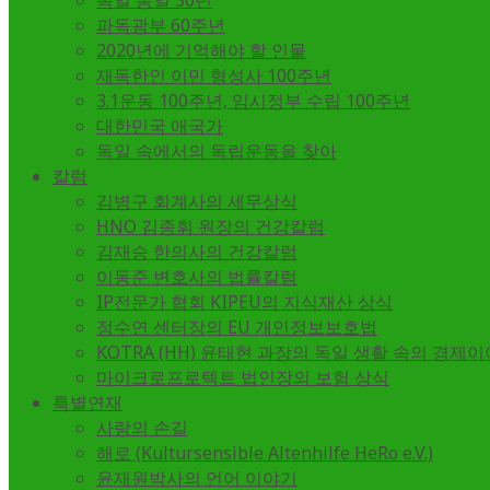
독일 통일 30년
파독광부 60주년
2020년에 기억해야 할 인물
재독한인 이민 형성사 100주년
3.1운동 100주년, 임시정부 수립 100주년
대한민국 애국가
독일 속에서의 독립운동을 찾아
칼럼
김병구 회계사의 세무상식
HNO 김종휘 원장의 건강칼럼
김재승 한의사의 건강칼럼
이동준 변호사의 법률칼럼
IP전문가 협회 KIPEU의 지식재산 상식
정수연 센터장의 EU 개인정보보호법
KOTRA (HH) 윤태현 과장의 독일 생활 속의 경제
마이크로프로텍트 법인장의 보험 상식
특별연재
사랑의 손길
해로 (Kultursensible Altenhilfe HeRo e.V.)
윤재원박사의 언어 이야기