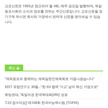
교포신문은 1995년 창간되어 월 4회, 매주 금요일 발행하며, 독일
동포사회의 소식과 정보를 전하는 주간신문입니다. 교포신문을 정
기구독 하시면 회사와 가정에서 편하게 신문을 받아보실 수 있습
니다.
최신 글
“재독동포와 함께하는 재독일한인체육회로 거듭나겠습니다”
KIST 유럽연구소 30돌…“한-EU 협력 ‘가교’ 넘어 혁신 거점으로”
튀빙겐대, ‘독일어권 한국학대회(VfK)’ 성료
7.23 접수마감] 제108회 한국어능력시험 (TOPIK)