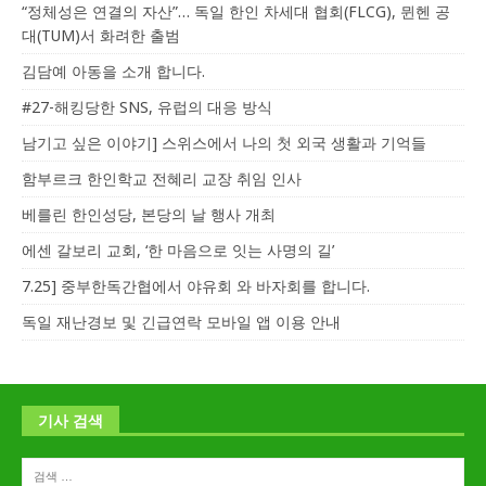
“정체성은 연결의 자산”… 독일 한인 차세대 협회(FLCG), 뮌헨 공
대(TUM)서 화려한 출범
김담예 아동을 소개 합니다.
#27-해킹당한 SNS, 유럽의 대응 방식
남기고 싶은 이야기] 스위스에서 나의 첫 외국 생활과 기억들
함부르크 한인학교 전혜리 교장 취임 인사
베를린 한인성당, 본당의 날 행사 개최
에센 갈보리 교회, ‘한 마음으로 잇는 사명의 길’
7.25] 중부한독간협에서 야유회 와 바자회를 합니다.
독일 재난경보 및 긴급연락 모바일 앱 이용 안내
기사 검색