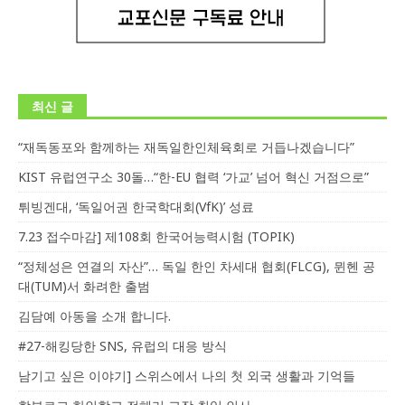
최신 글
“재독동포와 함께하는 재독일한인체육회로 거듭나겠습니다”
KIST 유럽연구소 30돌…“한-EU 협력 ‘가교’ 넘어 혁신 거점으로”
튀빙겐대, ‘독일어권 한국학대회(VfK)’ 성료
7.23 접수마감] 제108회 한국어능력시험 (TOPIK)
“정체성은 연결의 자산”… 독일 한인 차세대 협회(FLCG), 뮌헨 공
대(TUM)서 화려한 출범
김담예 아동을 소개 합니다.
#27-해킹당한 SNS, 유럽의 대응 방식
남기고 싶은 이야기] 스위스에서 나의 첫 외국 생활과 기억들