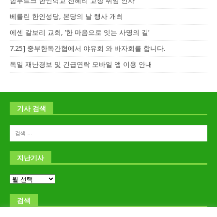
함부르크 한인학교 전혜리 교장 취임 인사
베를린 한인성당, 본당의 날 행사 개최
에센 갈보리 교회, ‘한 마음으로 잇는 사명의 길’
7.25] 중부한독간협에서 야유회 와 바자회를 합니다.
독일 재난경보 및 긴급연락 모바일 앱 이용 안내
기사 검색
지난기사
검색