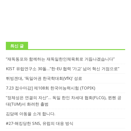
최신 글
“재독동포와 함께하는 재독일한인체육회로 거듭나겠습니다”
KIST 유럽연구소 30돌…“한-EU 협력 ‘가교’ 넘어 혁신 거점으로”
튀빙겐대, ‘독일어권 한국학대회(VfK)’ 성료
7.23 접수마감] 제108회 한국어능력시험 (TOPIK)
“정체성은 연결의 자산”… 독일 한인 차세대 협회(FLCG), 뮌헨 공
대(TUM)서 화려한 출범
김담예 아동을 소개 합니다.
#27-해킹당한 SNS, 유럽의 대응 방식