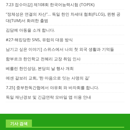
7.23 접수마감] 제108회 한국어능력시험 (TOPIK)
“정체성은 연결의 자산”… 독일 한인 차세대 협회(FLCG), 뮌헨 공
대(TUM)서 화려한 출범
김담예 아동을 소개 합니다.
#27-해킹당한 SNS, 유럽의 대응 방식
남기고 싶은 이야기] 스위스에서 나의 첫 외국 생활과 기억들
함부르크 한인학교 전혜리 교장 취임 인사
베를린 한인성당, 본당의 날 행사 개최
에센 갈보리 교회, ‘한 마음으로 잇는 사명의 길’
7.25] 중부한독간협에서 야유회 와 바자회를 합니다.
독일 재난경보 및 긴급연락 모바일 앱 이용 안내
기사 검색