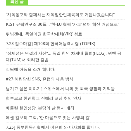
최신 글
“재독동포와 함께하는 재독일한인체육회로 거듭나겠습니다”
KIST 유럽연구소 30돌…“한-EU 협력 ‘가교’ 넘어 혁신 거점으로”
튀빙겐대, ‘독일어권 한국학대회(VfK)’ 성료
7.23 접수마감] 제108회 한국어능력시험 (TOPIK)
“정체성은 연결의 자산”… 독일 한인 차세대 협회(FLCG), 뮌헨 공
대(TUM)서 화려한 출범
김담예 아동을 소개 합니다.
#27-해킹당한 SNS, 유럽의 대응 방식
남기고 싶은 이야기] 스위스에서 나의 첫 외국 생활과 기억들
함부르크 한인학교 전혜리 교장 취임 인사
베를린 한인성당, 본당의 날 행사 개최
에센 갈보리 교회, ‘한 마음으로 잇는 사명의 길’
7.25] 중부한독간협에서 야유회 와 바자회를 합니다.