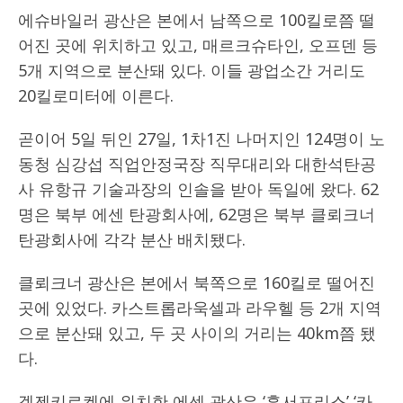
에슈바일러 광산은 본에서 남쪽으로 100킬로쯤 떨
어진 곳에 위치하고 있고, 매르크슈타인, 오프덴 등
5개 지역으로 분산돼 있다. 이들 광업소간 거리도
20킬로미터에 이른다.
곧이어 5일 뒤인 27일, 1차1진 나머지인 124명이 노
동청 심강섭 직업안정국장 직무대리와 대한석탄공
사 유항규 기술과장의 인솔을 받아 독일에 왔다. 62
명은 북부 에센 탄광회사에, 62명은 북부 클뢰크너
탄광회사에 각각 분산 배치됐다.
클뢰크너 광산은 본에서 북쪽으로 160킬로 떨어진
곳에 있었다. 카스트롭라욱셀과 라우헬 등 2개 지역
으로 분산돼 있고, 두 곳 사이의 거리는 40km쯤 됐
다.
겔젠키르켄에 위치한 에센 광산은 ‘훈서프리스’ ‘카