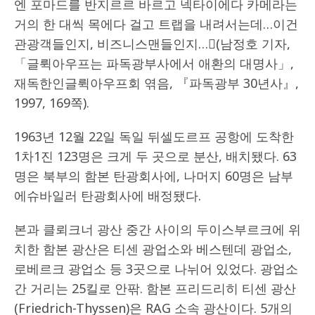
엔 포마드를 반지르르 바르고 넥타이에다 카메라는
거의 한 대씩 목에다 걸고 트랩을 내려서는데…이건
관광객들인지, 비즈니스맨들인지…󰡓(남정호 기자,
「글뤽아우프는 파독광부사에서 애환의 대명사」,
재독한인글뤽아우프회 엮음, 『파독광부 30년사』,
1997, 169쪽).
1963년 12월 22일 독일 뒤셀도르프 공항에 도착한
1차1진 123명은 크게 두 곳으로 분산, 배치됐다. 63
명은 북부의 함본 탄광회사에, 나머지 60명은 남부
에슈바일러 탄광회사에 배정됐다.
본과 클뢰크너 광산 중간 사이의 두이스부르크에 위
치한 함본 광산은 티센 광업소와 베스텐데 광업소,
로베르크 광업소 등 3곳으로 나뉘어 있었다. 광업소
간 거리는 25킬로 안팎. 함본 프리드리히 티센 광산
(Friedrich-Thyssen)은 RAG 소속 광산이다. 5개의