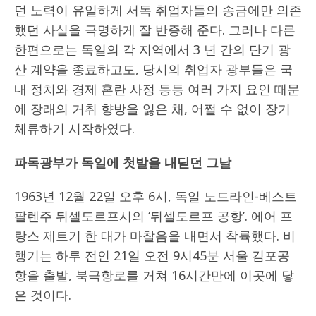
던 노력이 유일하게 서독 취업자들의 송금에만 의존
했던 사실을 극명하게 잘 반증해 준다. 그러나 다른
한편으로는 독일의 각 지역에서 3 년 간의 단기 광
산 계약을 종료하고도, 당시의 취업자 광부들은 국
내 정치와 경제 혼란 사정 등등 여러 가지 요인 때문
에 장래의 거취 향방을 잃은 채, 어쩔 수 없이 장기
체류하기 시작하였다.
파독광부가 독일에 첫발을 내딛던 그날
1963년 12월 22일 오후 6시, 독일 노드라인-베스트
팔렌주 뒤셀도르프시의 ‘뒤셀도르프 공항’. 에어 프
랑스 제트기 한 대가 마찰음을 내면서 착륙했다. 비
행기는 하루 전인 21일 오전 9시45분 서울 김포공
항을 출발, 북극항로를 거쳐 16시간만에 이곳에 닿
은 것이다.